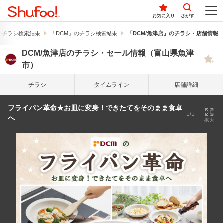
お気に入り
さがす
のチラシ検索結果
「DCM」のチラシ検索結果
「DCM/魚津店」のチラシ・店舗情報
DCM/魚津店のチラシ・セール情報（富山県魚津
市）
チラシ
タイム
ライン
店舗詳細
フライパン革命★お皿に変身！できたてをそのまま食卓
1/1
へ
拡大