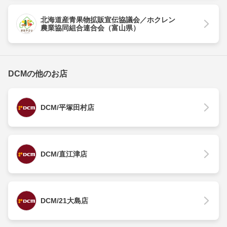
北海道産青果物拡販宣伝協議会／ホクレン
農業協同組合連合会（富山県）
DCMの他のお店
DCM/平塚田村店
DCM/直江津店
DCM/21大島店