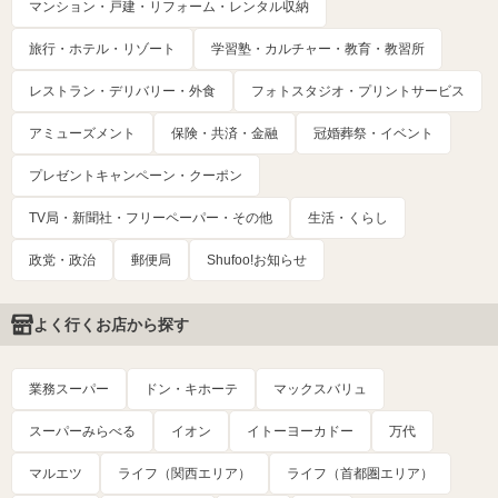
マンション・戸建・リフォーム・レンタル収納
旅行・ホテル・リゾート
学習塾・カルチャー・教育・教習所
レストラン・デリバリー・外食
フォトスタジオ・プリントサービス
アミューズメント
保険・共済・金融
冠婚葬祭・イベント
プレゼントキャンペーン・クーポン
TV局・新聞社・フリーペーパー・その他
生活・くらし
政党・政治
郵便局
Shufoo!お知らせ
よく行くお店から探す
業務スーパー
ドン・キホーテ
マックスバリュ
スーパーみらべる
イオン
イトーヨーカドー
万代
マルエツ
ライフ（関西エリア）
ライフ（首都圏エリア）