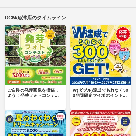
DCM/魚津店のタイムライン
ご自慢の発芽画像を投稿し
W(ダブル)達成でもれなく30
よう！発芽フォトコンテス
0期間限定マイボポイントG
ト
ET！