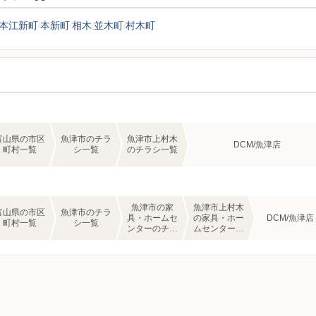
本江新町
本新町
相木
並木町
村木町
富山県の市区
魚津市のチラ
魚津市上村木
DCM/魚津店
町村一覧
シ一覧
のチラシ一覧
魚津市の家
魚津市上村木
富山県の市区
魚津市のチラ
具・ホームセ
の家具・ホー
DCM/魚津店
町村一覧
シ一覧
ンターのチラ
ムセンターの
シ一覧
チラシ一覧