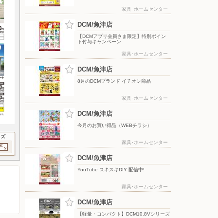
家具･ホームセンター
DCM/魚津店
【DCMアプリ会員さま限定】特別ポイン
ト付与キャンペーン
家具･ホームセンター
DCM/魚津店
8月のDCMブランド イチオシ商品
家具･ホームセンター
DCM/魚津店
今月のお買い得品（WEBチラシ）
イズ
家具･ホームセンター
DCM/魚津店
YouTube スキスキDIY 配信中!
家具･ホームセンター
DCM/魚津店
【軽量・コンパクト】DCM10.8Vシリーズ