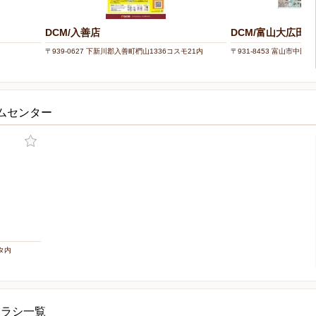
DCM/入善店
DCM/富山大広田店
〒939-0627 下新川郡入善町椚山1336コスモ21内
〒931-8453 富山市中田2-1
ムセンター
スタ内
チラシ一覧