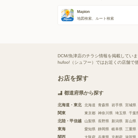
Mapion
地図検索、ルート検索
DCM/魚津店のチラシ情報を掲載してい
hufoo!（シュフー）ではお近くの店
お店を探す
都道府県から探す
北海道・東北
北海道
青森県
岩手県
宮城県
関東
東京都
神奈川県
埼玉県
千葉
北陸・甲信越
山梨県
長野県
新潟県
富山県
東海
愛知県
静岡県
岐阜県
三重県
関西
大阪府
兵庫県
京都府
滋賀県