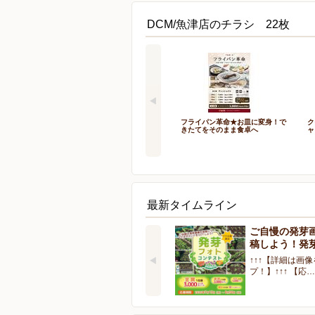
DCM/魚津店のチラシ 22枚
フライパン革命★お皿に変身！で
ク
きたてをそのまま食卓へ
ャ
最新タイムライン
ご自慢の発芽
稿しよう！発
↑↑↑【詳細は画
プ！】↑↑↑ 【応…