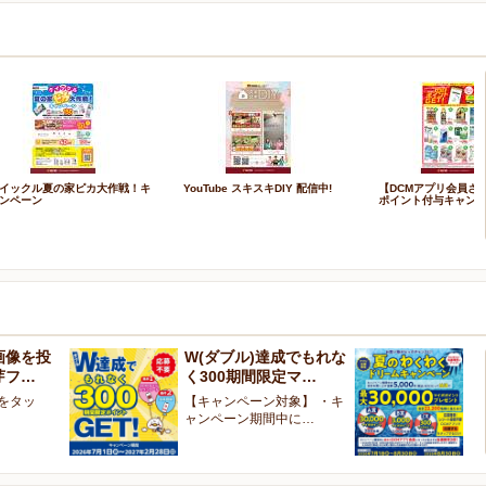
イックル夏の家ピカ大作戦！キ
YouTube スキスキDIY 配信中!
【DCMアプリ会員さ
ンペーン
ポイント付与キャン
画像を投
W(ダブル)達成でもれな
お
芽フ…
く300期間限定マ…
ン
像をタッ
【キャンペーン対象】 ・キ
【
ャンペーン期間中に…
ペ