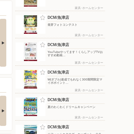
家具･ホームセンター
DCM/魚津店
発芽フォトコンテスト
家具･ホームセンター
DCM/魚津店
ま限定】特別
8月のDCMブランド イチオシ商品
YouTubeやってます！くらしアップTVお
今月のお買い得品（WEBチラ
ペーン
すすめ動画…
シ）
家具･ホームセンター
DCM/魚津店
W(ダブル)達成でもれなく300期間限定マ
イボポイント…
家具･ホームセンター
買い物がビックチャ
【アプリ応募限定】マ
DCM/魚津店
スに！夏のわく…
イボポイントプレ…
夏のわくわくドリームキャンペーン
アプリ応募限定】 キャン
衣料洗剤、柔軟剤、漂白
ーン期間中の合計…
剤、住居洗剤、台所洗剤…
家具･ホームセンター
DCM/魚津店