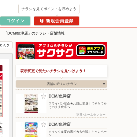
チラシを見てポイントを貯めよう
>
「DCM/魚津店」のチラシ・店舗情報
表示変更で見たいチラシを見つけよう！
店舗の近くのチラシ
DCM/魚津店
フライパン革命★お皿に変身！できたてを
そのまま食卓へ
家具･ホームセンター
DCM/魚津店
クイックル夏の家ピカ大作戦！キャンペー
ン