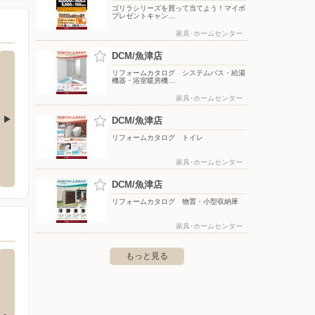
ゴリラシリーズを買って当てよう！マイボ
プレゼントキャン…
家具･ホームセンター
DCM/魚津店
リフォームカタログ システムバス・給湯
機器・浴室暖房機…
家具･ホームセンター
DCM/魚津店
リフォームカタログ トイレ
店
PLANT-3 滑川店
ヤマダ
家具･ホームセンター
江口236
〒936-0852 富山県滑川市上島４６０－１
〒937-0
DCM/魚津店
リフォームカタログ 物置・小型収納庫
家具･ホームセンター
もっと見る