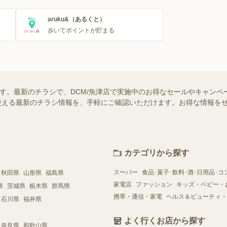
aruku&（あるくと）
歩いてポイントが貯まる
ます。最新のチラシで、DCM/魚津店で実施中のお得なセールやキャンペ
舗で使える最新のチラシ情報を、手軽にご確認いただけます。お得な情報を
カテゴリから探す
スーパー
食品･菓子･飲料･酒･日用品･コ
秋田県
山形県
福島県
家電店
ファッション
キッズ・ベビー・
県
茨城県
栃木県
群馬県
携帯・通信・家電
ヘルス＆ビューティ・
石川県
福井県
よく行くお店から探す
奈良県
和歌山県