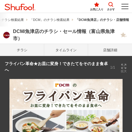
お気に入り
さがす
のチラシ検索結果
「DCM」のチラシ検索結果
「DCM/魚津店」のチラシ・店舗情報
DCM/魚津店のチラシ・セール情報（富山県魚津
市）
チラシ
タイム
ライン
店舗詳細
フライパン革命★お皿に変身！できたてをそのまま食卓
1/1
へ
拡大