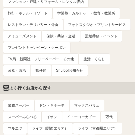
マンション・戸建・リフォーム・レンタル収納
旅行・ホテル・リゾート
学習塾・カルチャー・教育・教習所
レストラン・デリバリー・外食
フォトスタジオ・プリントサービス
アミューズメント
保険・共済・金融
冠婚葬祭・イベント
プレゼントキャンペーン・クーポン
TV局・新聞社・フリーペーパー・その他
生活・くらし
政党・政治
郵便局
Shufoo!お知らせ
よく行くお店から探す
業務スーパー
ドン・キホーテ
マックスバリュ
スーパーみらべる
イオン
イトーヨーカドー
万代
マルエツ
ライフ（関西エリア）
ライフ（首都圏エリア）