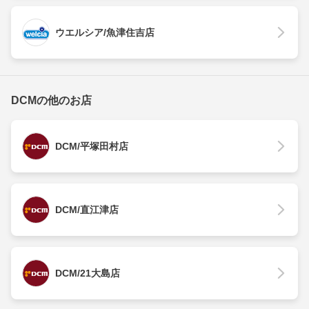
ウエルシア/魚津住吉店
DCMの他のお店
DCM/平塚田村店
DCM/直江津店
DCM/21大島店