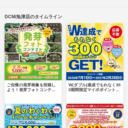
DCM/魚津店のタイムライン
ご自慢の発芽画像を投稿し
W(ダブル)達成でもれなく30
よう！発芽フォトコンテス
0期間限定マイボポイントG
ト
ET！