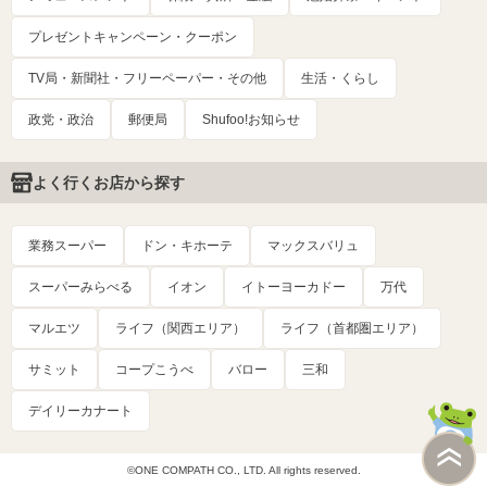
プレゼントキャンペーン・クーポン
TV局・新聞社・フリーペーパー・その他
生活・くらし
政党・政治
郵便局
Shufoo!お知らせ
よく行くお店から探す
業務スーパー
ドン・キホーテ
マックスバリュ
スーパーみらべる
イオン
イトーヨーカドー
万代
マルエツ
ライフ（関西エリア）
ライフ（首都圏エリア）
サミット
コープこうべ
バロー
三和
デイリーカナート
©ONE COMPATH CO., LTD. All rights reserved.