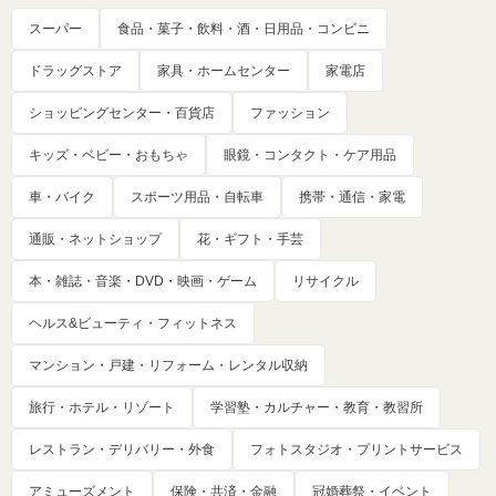
スーパー
食品・菓子・飲料・酒・日用品・コンビニ
ドラッグストア
家具・ホームセンター
家電店
ショッピングセンター・百貨店
ファッション
キッズ・ベビー・おもちゃ
眼鏡・コンタクト・ケア用品
車・バイク
スポーツ用品・自転車
携帯・通信・家電
通販・ネットショップ
花・ギフト・手芸
本・雑誌・音楽・DVD・映画・ゲーム
リサイクル
ヘルス&ビューティ・フィットネス
マンション・戸建・リフォーム・レンタル収納
旅行・ホテル・リゾート
学習塾・カルチャー・教育・教習所
レストラン・デリバリー・外食
フォトスタジオ・プリントサービス
アミューズメント
保険・共済・金融
冠婚葬祭・イベント