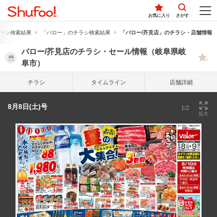
お気に入り
さがす
ラシ検索結果
「バロー」のチラシ検索結果
「バロー/芥見店」のチラシ・店舗情報
バロー/芥見店のチラシ・セール情報（岐阜県岐
阜市）
チラシ
タイム
ライン
店舗詳細
8月8日(土)号
1/2
拡大