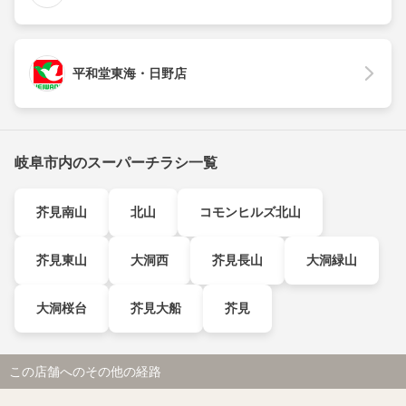
平和堂東海・日野店
岐阜市内のスーパーチラシ一覧
芥見南山
北山
コモンヒルズ北山
芥見東山
大洞西
芥見長山
大洞緑山
大洞桜台
芥見大船
芥見
この店舗へのその他の経路