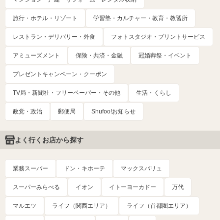
旅行・ホテル・リゾート
学習塾・カルチャー・教育・教習所
レストラン・デリバリー・外食
フォトスタジオ・プリントサービス
アミューズメント
保険・共済・金融
冠婚葬祭・イベント
プレゼントキャンペーン・クーポン
TV局・新聞社・フリーペーパー・その他
生活・くらし
政党・政治
郵便局
Shufoo!お知らせ
よく行くお店から探す
業務スーパー
ドン・キホーテ
マックスバリュ
スーパーみらべる
イオン
イトーヨーカドー
万代
マルエツ
ライフ（関西エリア）
ライフ（首都圏エリア）