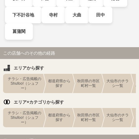
下不計谷地
寺村
大曲
田中
菖蒲関
この店舗へのその他の経路
エリアから探す
チラシ・広告掲載の
都道府県から
秋田県の市区
大仙市のチラ
Shufoo!（シュフ
探す
町村一覧
シ一覧
ー）
エリア×カテゴリから探す
チラシ・広告掲載の
都道府県から
秋田県の市区
大仙市のチラ
Shufoo!（シュフ
探す
町村一覧
シ一覧
ー）