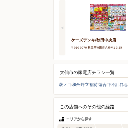
ケーズデンキ/秋田中央店
〒010-0976 秋田県秋田市八橋南1-3-25
大仙市の家電店チラシ一覧
荻ノ目
和合
坪立
稲荷
落合
下不計谷地
この店舗へのその他の経路
エリアから探す