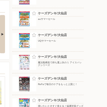
ケーズデンキ/大仙店
auサマーセール
ケーズデンキ/大仙店
UQサマーセール
応援フェア
夏のスマホ＆ネット応援フェア
ドコモフェア開催開催
ケーズデンキ/大仙店
魔法瓶構造で持ち運ぶ氷のう アイスパッ
クシリーズ
ケーズデンキ/大仙店
ReFaで毎日のケアをもっと上質に！
ケーズデンキ/大仙店
使いたいときすぐ使える！猛暑対策グッズ