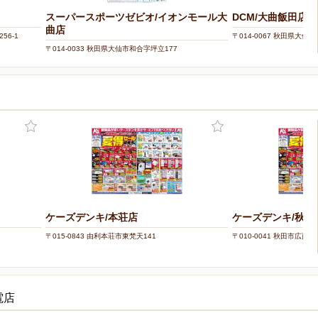
スーパースポーツゼビオ/イオンモール大
DCM/大曲飯田店
曲店
56-1
〒014-0067 秋田県大仙
〒014-0033 秋田県大仙市和合字坪立177
ケーズデンキ/本荘店
ケーズデンキ/秋田
〒015-0843 由利本荘市東梵天141
〒010-0041 秋田市広面字
電店