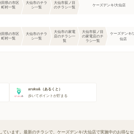
秋田県の市区
大仙市のチラ
大仙市荻ノ目
ケーズデンキ/大仙店
町村一覧
シ一覧
のチラシ一覧
大仙市の家電
大仙市荻ノ目
ケーズデンキ/
秋田県の市区
大仙市のチラ
店のチラシ一
の家電店のチ
町村一覧
シ一覧
仙店
覧
ラシ一覧
aruku&（あるくと）
歩いてポイントが貯まる
しています。最新のチラシで、ケーズデンキ/大仙店で実施中のお得な