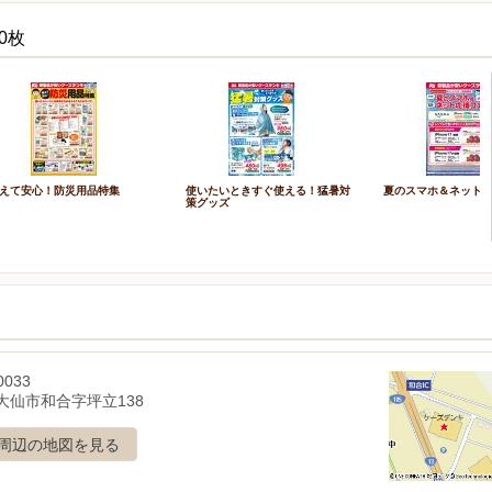
0枚
えて安心！防災用品特集
使いたいときすぐ使える！猛暑対
夏のスマホ＆ネット
策グッズ
0033
大仙市和合字坪立138
周辺の地図を見る