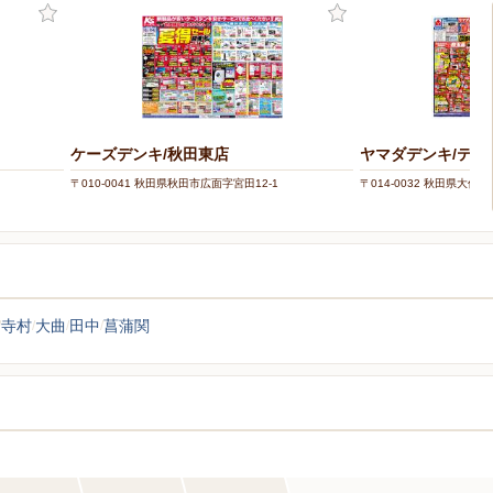
ケーズデンキ/秋田東店
ヤマダデンキ/テッ
〒010-0041 秋田県秋田市広面字宮田12-1
〒014-0032 秋田県大仙
寺村
大曲
田中
菖蒲関