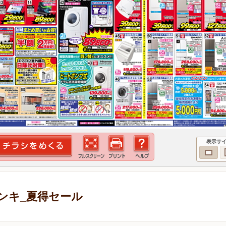
表示サ
ンキ_夏得セール