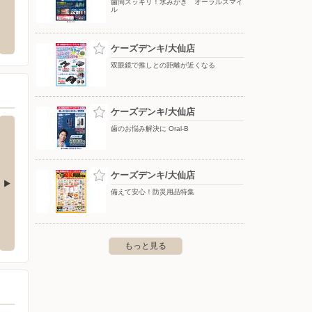
歯間スッキリ！水みがき オーラルスマイ
ル
洋服の青山/大曲
ザ・ビ
市飯田字屋敷通261
〒014-0032 秋田県大仙市東川字堤下124番地1
〒014-
ケーズデンキ/大仙店
双眼鏡で推しとの距離が近くなる
ケーズデンキ/大仙店
歯のお悩み解決に Oral-B
ケーズデンキ/大仙店
備えて安心！防災用品特集
東店
ケーズデンキ/秋田中央店
ケーズ
宮田12-1
〒010-0976 秋田市八橋南1-3-25
〒025-0
もっと見る