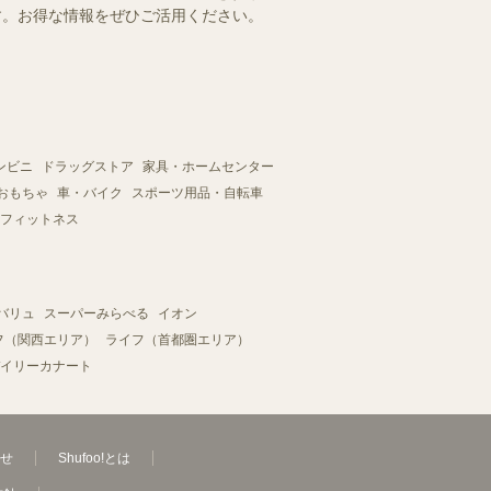
ます。お得な情報をぜひご活用ください。
ンビニ
ドラッグストア
家具・ホームセンター
おもちゃ
車・バイク
スポーツ用品・自転車
フィットネス
バリュ
スーパーみらべる
イオン
フ（関西エリア）
ライフ（首都圏エリア）
イリーカナート
せ
Shufoo!とは