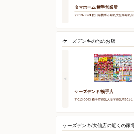
タマホーム/横手営業所
〒013-0063 秋田県横手市婦気大堤字婦気前2
ケーズデンキの他のお店
ケーズデンキ/横手店
〒013-0063 横手市婦気大堤字婦気前261-1
ケーズデンキ/大仙店の近くの家