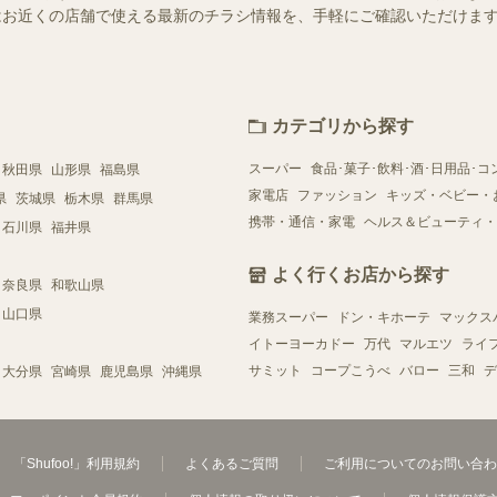
ー）ではお近くの店舗で使える最新のチラシ情報を、手軽にご確認いただけ
カテゴリから探す
スーパー
食品･菓子･飲料･酒･日用品･コ
秋田県
山形県
福島県
家電店
ファッション
キッズ・ベビー・
県
茨城県
栃木県
群馬県
携帯・通信・家電
ヘルス＆ビューティ・
石川県
福井県
よく行くお店から探す
奈良県
和歌山県
山口県
業務スーパー
ドン・キホーテ
マックス
イトーヨーカドー
万代
マルエツ
ライ
サミット
コープこうべ
バロー
三和
デ
大分県
宮崎県
鹿児島県
沖縄県
「Shufoo!」利用規約
よくあるご質問
ご利用についてのお問い合わ