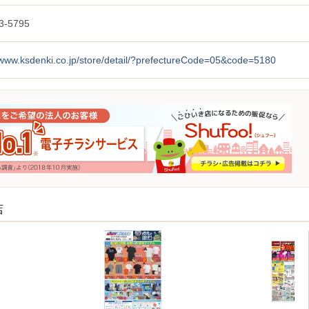
3-5795
/www.ksdenki.co.jp/store/detail/?prefectureCode=05&code=5180
店