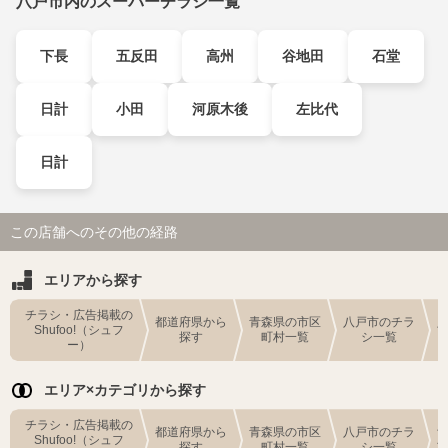
八戸市内のスーパーチラシ一覧
下長
五反田
高州
谷地田
石堂
日計
小田
河原木後
左比代
日計
この店舗へのその他の経路
エリアから探す
チラシ・広告掲載の
都道府県から
青森県の市区
八戸市のチラ
Shufoo!（シュフ
探す
町村一覧
シ一覧
ー）
エリア×カテゴリから探す
チラシ・広告掲載の
都道府県から
青森県の市区
八戸市のチラ
Shufoo!（シュフ
探す
町村一覧
シ一覧