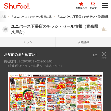
お気に入り
さがす
索結果
「ユニバース」のチラシ検索結果
「ユニバース下長店」のチラシ・店舗情報
ユニバース下長店のチラシ・セール情報（青森県
八戸市）
チラシ
店舗詳細
お盆前のまとめ買い！
1/2
拡大
掲載期間：2026/08/03～2026/08/06
（有効期限はチラシの記載をご確認下さい）