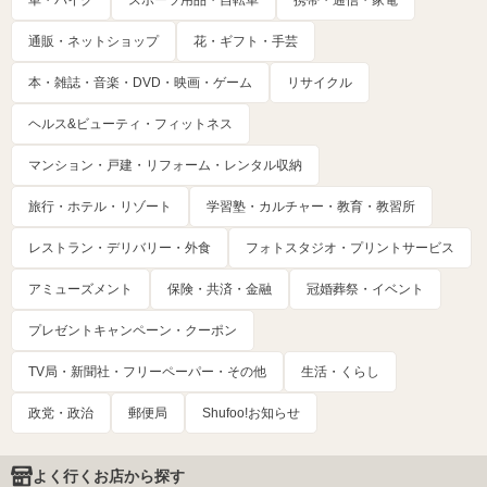
車・バイク
スポーツ用品・自転車
携帯・通信・家電
通販・ネットショップ
花・ギフト・手芸
本・雑誌・音楽・DVD・映画・ゲーム
リサイクル
ヘルス&ビューティ・フィットネス
マンション・戸建・リフォーム・レンタル収納
旅行・ホテル・リゾート
学習塾・カルチャー・教育・教習所
レストラン・デリバリー・外食
フォトスタジオ・プリントサービス
アミューズメント
保険・共済・金融
冠婚葬祭・イベント
プレゼントキャンペーン・クーポン
TV局・新聞社・フリーペーパー・その他
生活・くらし
政党・政治
郵便局
Shufoo!お知らせ
よく行くお店から探す