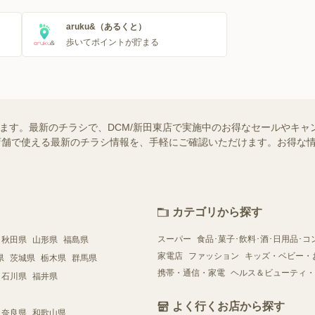
aruku&（あるくと）
歩いてポイントが貯まる
います。最新のチラシで、DCM/新田東店で実施中のお得なセールやキ
近くの店舗で使える最新のチラシ情報を、手軽にご確認いただけます。お得な
カテゴリから探す
スーパー
食品･菓子･飲料･酒･日用品･コ
秋田県
山形県
福島県
家電店
ファッション
キッズ・ベビー・
県
茨城県
栃木県
群馬県
携帯・通信・家電
ヘルス＆ビューティ・
石川県
福井県
よく行くお店から探す
奈良県
和歌山県