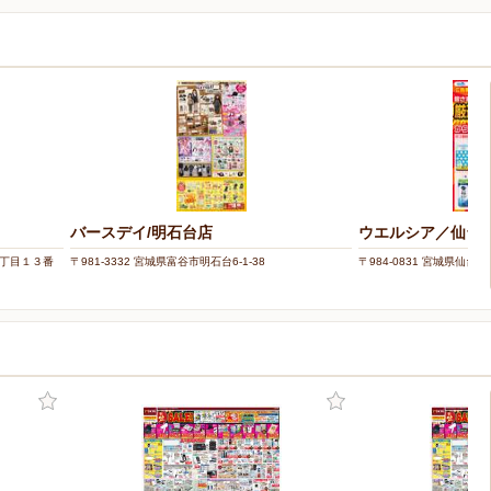
バースデイ/明石台店
ウエルシア／仙台
５丁目１３番
〒981-3332 宮城県富谷市明石台6-1-38
〒984-0831 宮城県仙台