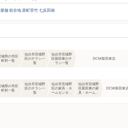
屋舗
前谷地
原町苦竹
七反田南
仙台市宮城野
仙台市宮城野
宮城県の市区
区のチラシ一
区新田東のチ
DCM/新田東店
町村一覧
覧
ラシ一覧
仙台市宮城野
仙台市宮城野
仙台市宮城野
宮城県の市区
区のチラシ一
区の家具・ホ
区新田東の家
DCM/新田東
町村一覧
覧
ームセンター
具・ホームセ
のチラシ一覧
ンターのチラ
シ一覧