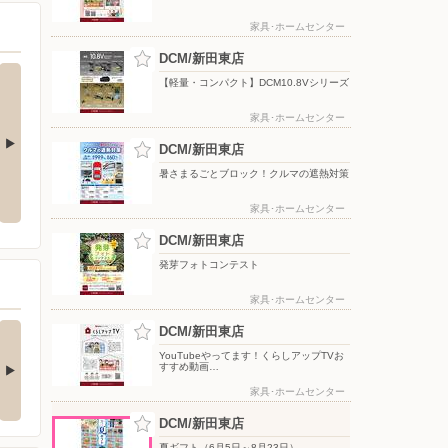
家具･ホームセンター
DCM/新田東店
【軽量・コンパクト】DCM10.8Vシリーズ
家具･ホームセンター
DCM/新田東店
ク！クルマの
YouTube スキスキDIY 配信中!
暑さまるごとブロック！クルマの遮熱対策
【DCMアプリ会員さま限定】特別
ポイント付与キャンペーン
家具･ホームセンター
DCM/新田東店
発芽フォトコンテスト
家具･ホームセンター
(ダブル)達成でもれな
お買い物がビックチャ
DCM/新田東店
300期間限定マ…
ンスに！夏のわく…
YouTubeやってます！くらしアップTVお
すすめ動画…
キャンペーン対象】 ・キ
【アプリ応募限定】 キャン
ンペーン期間中に…
ペーン期間中の合計…
家具･ホームセンター
DCM/新田東店
夏ギフト（6月5日～8月23日）