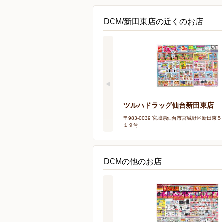
DCM/新田東店の近くのお店
ツルハドラッグ仙台新田東店
〒983-0039 宮城県仙台市宮城野区新田東
１９号
DCMの他のお店