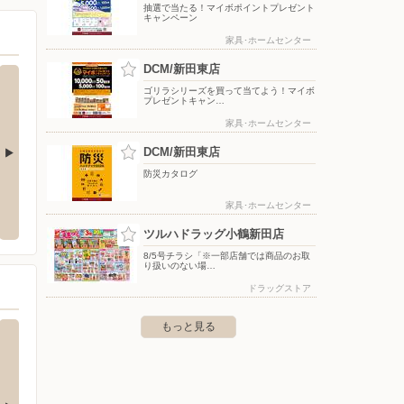
抽選で当たる！マイボポイントプレゼント
キャンペーン
家具･ホームセンター
DCM/新田東店
ゴリラシリーズを買って当てよう！マイボ
プレゼントキャン…
家具･ホームセンター
DCM/新田東店
防災カタログ
沖野店
カインズ 仙台港店
ツルハ
家具･ホームセンター
市若林区沖野2丁目16番20号
〒983-0013 宮城県仙台市宮城野区中野3-5-6
〒984-
ツルハドラッグ小鶴新田店
8/5号チラシ「※一部店舗では商品のお取
り扱いのない場…
ドラッグストア
もっと見る