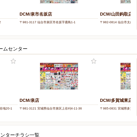
DCM/泉市名坂店
DCM/山田鈎取店
2
〒981-3117 仙台市泉区市名坂字鹿島1-1
〒982-0814 仙台市太白
ホームセンター
DCM/泉店
DCM/多賀城東店
谷地20-1
〒981-3121 宮城県仙台市泉区上谷刈4-11-36
〒985-0831 宮城県多賀城
センターチラシ一覧