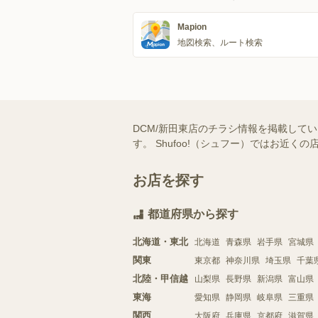
Mapion
地図検索、ルート検索
DCM/新田東店のチラシ情報を掲載して
す。 Shufoo!（シュフー）ではお
お店を探す
都道府県から探す
北海道・東北
北海道
青森県
岩手県
宮城県
関東
東京都
神奈川県
埼玉県
千葉
北陸・甲信越
山梨県
長野県
新潟県
富山県
東海
愛知県
静岡県
岐阜県
三重県
関西
大阪府
兵庫県
京都府
滋賀県