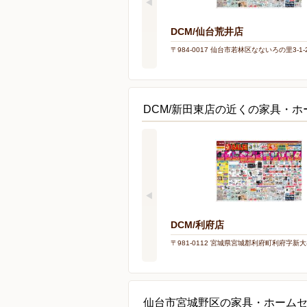
DCM/仙台荒井店
〒984-0017 仙台市若林区なないろの里3-1-
DCM/新田東店の近くの家具・
DCM/利府店
〒981-0112 宮城県宮城郡利府町利府字新大
仙台市宮城野区の家具・ホーム