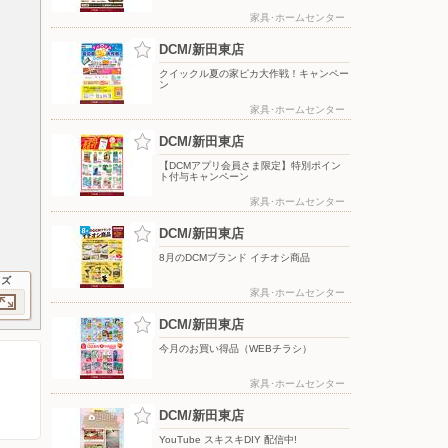
家具･ホームセンター
DCM/新田東店
クイックル夏の家ピカ大作戦！キャンペー
ン
家具･ホームセンター
DCM/新田東店
【DCMアプリ会員さま限定】特別ポイン
ト付与キャンペーン
家具･ホームセンター
DCM/新田東店
8月のDCMブランド イチオシ商品
イズ
家具･ホームセンター
DCM/新田東店
今月のお買い得品（WEBチラシ）
家具･ホームセンター
DCM/新田東店
YouTube スキスキDIY 配信中!