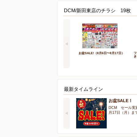
DCM/新田東店のチラシ 19枚
お盆SALE!（8月6日〜8月17日）
フ
き
最新タイムライン
お盆SALE！
DCM セール実
月17日（月）ま