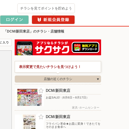
チラシを見てポイントを貯めよう
>
「DCM/新田東店」のチラシ・店舗情報
表示変更で見たいチラシを見つけよう！
店舗の近くのチラシ
DCM/新田東店
お盆SALE!（8月6日～8月17日）
家具･ホームセンター
DCM/新田東店
フライパン革命★お皿に変身！できたてを
そのまま食卓へ