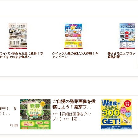
ライパン革命★お皿に変身！で
クイックル夏の家ピカ大作戦！キ
暑さまるごとブロッ
たてをそのまま食卓へ
ャンペーン
遮熱対策
ご自慢の発芽画像を投
W
稿しよう！発芽フ…
く
施中！ 8
で！ …
↑↑↑【詳細は画像をタッ
【
プ！】↑↑↑ 【応…
ャ
2日前