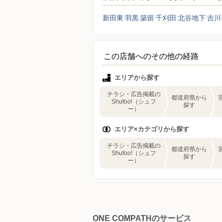
新田東
羽黒
築留
千刈田
北谷地下
吉川
この店舗へのその他の経路
エリアから探す
チラシ・広告掲載の
都道府県から
Shufoo!（シュフ
探す
ー）
エリア×カテゴリから探す
チラシ・広告掲載の
都道府県から
Shufoo!（シュフ
探す
ー）
ONE COMPATHのサービス