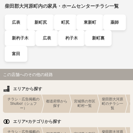
柴田郡大河原町内の家具・ホームセンターチラシ一覧
広表
新町尻
町尻
東新町
薬師
新杓子木
広表
杓子木
新町裏
富田
この店舗へのその他の経路
エリアから探す
チラシ・広告掲載の
柴田郡大河原
都道府県から
宮城県の市区
Shufoo!（シュフ
町のチラシ一
探す
町村一覧
ー）
覧
エリア×カテゴリから探す
チラシ・広告掲載の
柴田郡大河原