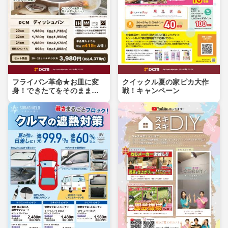
フライパン革命★お皿に変
クイックル夏の家ピカ大作
身！できたてをそのまま食
戦！キャンペーン
卓へ