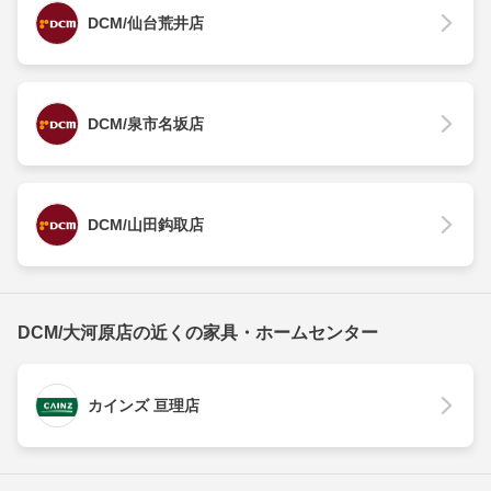
DCM/仙台荒井店
DCM/泉市名坂店
DCM/山田鈎取店
DCM/大河原店の近くの家具・ホームセンター
カインズ 亘理店