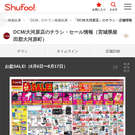
お気に入り
さがす
チラシ検索結果
「DCM」のチラシ検索結果
「DCM/大河原店」のチラシ・店舗情報
DCM/大河原店のチラシ・セール情報（宮城県柴
田郡大河原町）
チラシ
タイム
ライン
店舗詳細
お盆SALE!（8月6日〜8月17日）
1/2
拡大