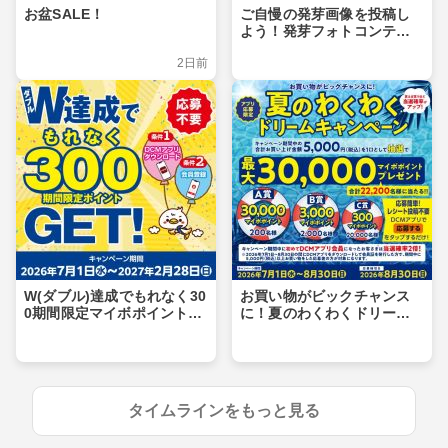
お盆SALE！
ご自慢の発芽画像を投稿し
よう！発芽フォトコンテス
ト
2日前
W(ダブル)達成でもれなく30
お買い物がビックチャンス
0期間限定マイボポイントG
に！夏のわくわくドリーム
ET！
キャンペーン
タイムラインをもっと見る