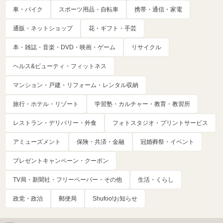
車・バイク
スポーツ用品・自転車
携帯・通信・家電
通販・ネットショップ
花・ギフト・手芸
本・雑誌・音楽・DVD・映画・ゲーム
リサイクル
ヘルス&ビューティ・フィットネス
マンション・戸建・リフォーム・レンタル収納
旅行・ホテル・リゾート
学習塾・カルチャー・教育・教習所
レストラン・デリバリー・外食
フォトスタジオ・プリントサービス
アミューズメント
保険・共済・金融
冠婚葬祭・イベント
プレゼントキャンペーン・クーポン
TV局・新聞社・フリーペーパー・その他
生活・くらし
政党・政治
郵便局
Shufoo!お知らせ