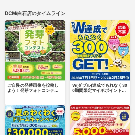
DCM/白石店のタイムライン
ご自慢の発芽画像を投稿し
W(ダブル)達成でもれなく30
よう！発芽フォトコンテス
0期間限定マイボポイントG
ト
ET！