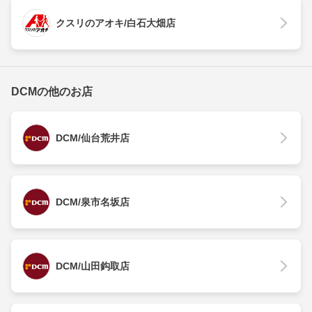
クスリのアオキ/白石大畑店
DCMの他のお店
DCM/仙台荒井店
DCM/泉市名坂店
DCM/山田鈎取店