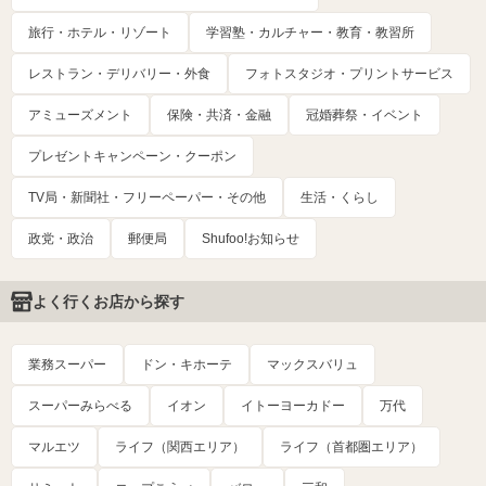
旅行・ホテル・リゾート
学習塾・カルチャー・教育・教習所
レストラン・デリバリー・外食
フォトスタジオ・プリントサービス
アミューズメント
保険・共済・金融
冠婚葬祭・イベント
プレゼントキャンペーン・クーポン
TV局・新聞社・フリーペーパー・その他
生活・くらし
政党・政治
郵便局
Shufoo!お知らせ
よく行くお店から探す
業務スーパー
ドン・キホーテ
マックスバリュ
スーパーみらべる
イオン
イトーヨーカドー
万代
マルエツ
ライフ（関西エリア）
ライフ（首都圏エリア）