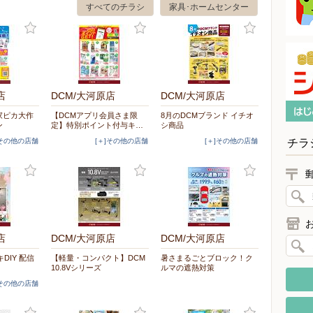
すべてのチラシ
家具･ホームセンター
店
DCM/大河原店
DCM/大河原店
家ピカ大作
【DCMアプリ会員さま限
8月のDCMブランド イチオ
ン
定】特別ポイント付与キ…
シ商品
チラ
]その他の店舗
[＋]その他の店舗
[＋]その他の店舗
店
DCM/大河原店
DCM/大河原店
キDIY 配信
【軽量・コンパクト】DCM
暑さまるごとブロック！ク
10.8Vシリーズ
ルマの遮熱対策
]その他の店舗