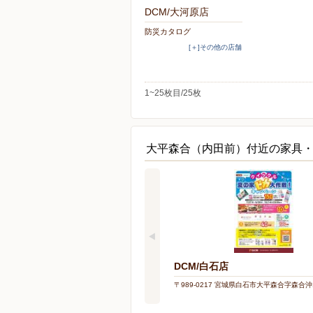
DCM/大河原店
防災カタログ
[＋]その他の店舗
1~25枚目/25枚
大平森合（内田前）付近の家具
DCM/白石店
〒989-0217 宮城県白石市大平森合字森合沖