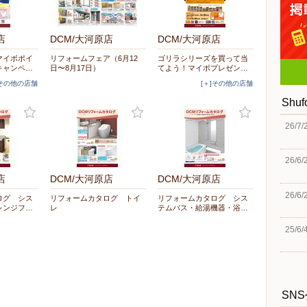
店
DCM/大河原店
DCM/大河原店
マイボポイ
リフォームフェア（6月12
ゴリラシリーズを買って当
キャンペ…
日〜8月17日）
てよう！マイボプレゼン…
]その他の店舗
[＋]その他の店舗
Shu
26/7/
26/6/
店
DCM/大河原店
DCM/大河原店
26/6/
ログ シス
リフォームカタログ トイ
リフォームカタログ シス
レンジフ…
レ
テムバス・給湯機器・浴…
25/6/
SN