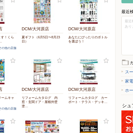
最近
最近
あり
店
DCM/大河原店
DCM/大河原店
てます！くら
夏ギフト（6月5日〜8月23
あなたにぴったりのボトル
…
日）
を選ぼう！
]その他の店舗
ス
家
店
DCM/大河原店
DCM/大河原店
ホ
リームキャ
リフォームカタログ 内
リフォームカタログ カー
窓・玄関ドア・屋根外壁
ポート・テラス・デッキ…
シュ
塗…
]その他の店舗