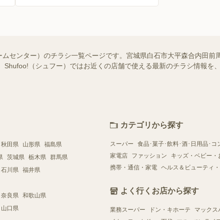
ームセンター）のチラシ一覧ページです。宮城県白石市大平森合内田前
 Shufoo!（シュフー）ではお近くの店舗で使える最新のチラシ情報
カテゴリから探す
スーパー
食品･菓子･飲料･酒･日用品･コ
秋田県
山形県
福島県
家電店
ファッション
キッズ・ベビー・
県
茨城県
栃木県
群馬県
携帯・通信・家電
ヘルス＆ビューティ・
石川県
福井県
よく行くお店から探す
奈良県
和歌山県
山口県
業務スーパー
ドン・キホーテ
マックス