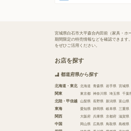
宮城県白石市大平森合内田前（家具・ホ
期間限定の特売情報などを確認できます。
をぜひご活用ください。
お店を探す
都道府県から探す
北海道・東北
北海道
青森県
岩手県
宮城県
関東
東京都
神奈川県
埼玉県
千葉
北陸・甲信越
山梨県
長野県
新潟県
富山県
東海
愛知県
静岡県
岐阜県
三重県
関西
大阪府
兵庫県
京都府
滋賀県
中国
岡山県
広島県
鳥取県
島根県