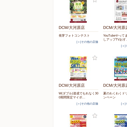
DCM/大河原店
DCM/大河原
発芽フォトコンテスト
YouTubeやっ
しアップTVおす
[＋]その他の店舗
[＋
DCM/大河原店
DCM/大河原
W(ダブル)達成でもれなく30
夏のわくわくド
0期間限定マイボ…
ンペーン
[＋]その他の店舗
[＋