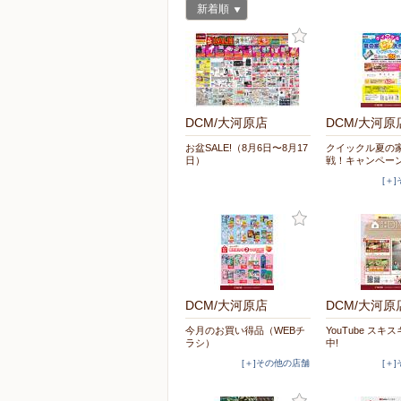
新着順
DCM/大河原店
DCM/大河原
お盆SALE!（8月6日〜8月17
クイックル夏の
日）
戦！キャンペー
[＋
DCM/大河原店
DCM/大河原
今月のお買い得品（WEBチ
YouTube スキス
ラシ）
中!
[＋]その他の店舗
[＋