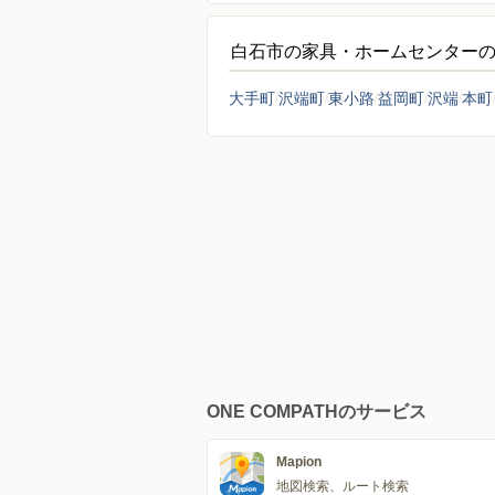
白石市の家具・ホームセンター
大手町
沢端町
東小路
益岡町
沢端
本町
ONE COMPATHのサービス
Mapion
地図検索、ルート検索