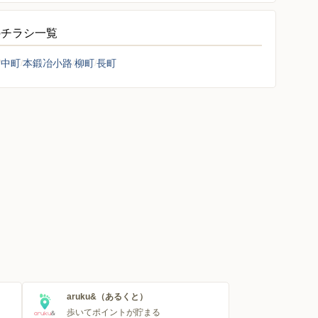
のチラシ一覧
中町
本鍛冶小路
柳町
長町
aruku&（あるくと）
歩いてポイントが貯まる