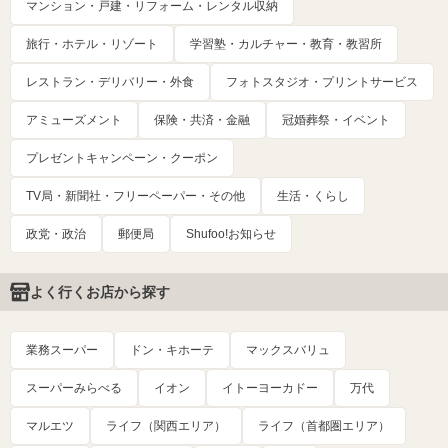
マンション・戸建・リフォーム・レンタル収納
旅行・ホテル・リゾート
学習塾・カルチャー・教育・教習所
レストラン・デリバリー・外食
フォトスタジオ・プリントサービス
アミューズメント
保険・共済・金融
冠婚葬祭・イベント
プレゼントキャンペーン・クーポン
TV局・新聞社・フリーペーパー・その他
生活・くらし
政党・政治
郵便局
Shufoo!お知らせ
よく行くお店から探す
業務スーパー
ドン・キホーテ
マックスバリュ
スーパーみらべる
イオン
イトーヨーカドー
万代
マルエツ
ライフ（関西エリア）
ライフ（首都圏エリア）