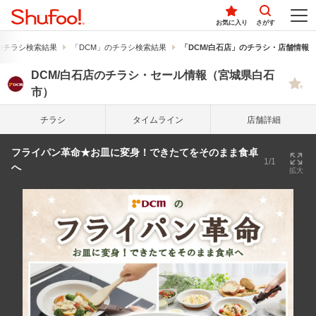
お気に入り
さがす
のチラシ検索結果
「DCM」のチラシ検索結果
「DCM/白石店」のチラシ・店舗情報
DCM/白石店のチラシ・セール情報（宮城県白石
市）
チラシ
タイム
ライン
店舗詳細
フライパン革命★お皿に変身！できたてをそのまま食卓
1/1
へ
拡大