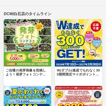
DCM/白石店のタイムライン
ご自慢の発芽画像を投稿し
W(ダブル)達成でもれなく30
よう！発芽フォトコンテス
0期間限定マイボポイントG
ト
ET！