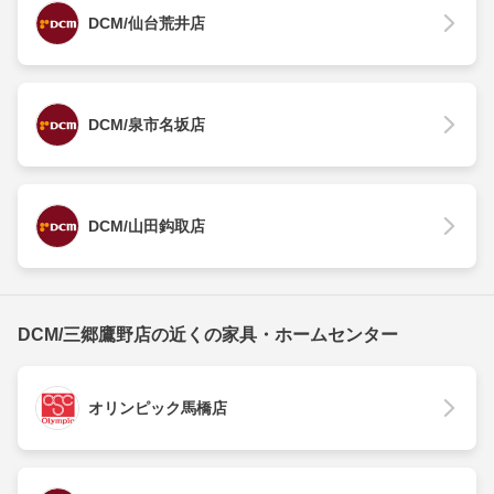
DCM/仙台荒井店
DCM/泉市名坂店
DCM/山田鈎取店
DCM/三郷鷹野店の近くの家具・ホームセンター
オリンピック馬橋店