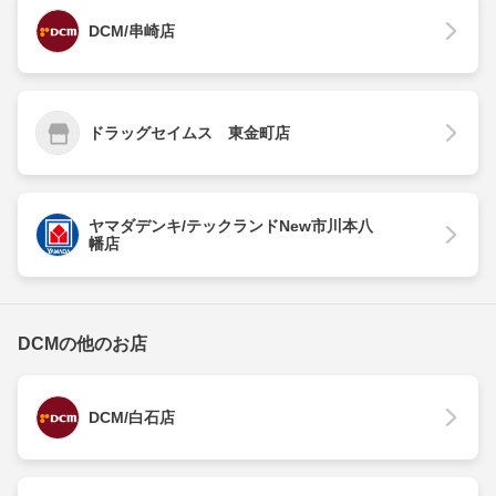
DCM/串崎店
ドラッグセイムス 東金町店
ヤマダデンキ/テックランドNew市川本八
幡店
DCMの他のお店
DCM/白石店