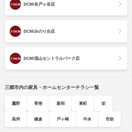
DCM/名戸ヶ谷店
DCM/みのり台店
DCM/流山セントラルパーク店
三郷市内の家具・ホームセンターチラシ一覧
鷹野
寄巻
新和
東町
栄
高州
鎌倉
戸ヶ崎
中央
市助