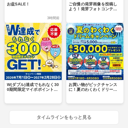
お盆SALE！
ご自慢の発芽画像を投稿し
よう！発芽フォトコンテス
ト
3時間前
W(ダブル)達成でもれなく30
お買い物がビックチャンス
0期間限定マイボポイントG
に！夏のわくわくドリーム
ET！
キャンペーン
タイムラインをもっと見る