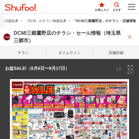
お気に入り
さがす
ラシ検索結果
「DCM」のチラシ検索結果
「DCM/三郷鷹野店」のチラシ・店舗情報
DCM/三郷鷹野店のチラシ・セール情報（埼玉県
三郷市）
チラシ
タイム
ライン
店舗詳細
お盆SALE!（8月6日〜8月17日）
1/2
拡大