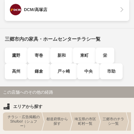
DCM/高塚店
三郷市内の家具・ホームセンターチラシ一覧
鷹野
寄巻
新和
東町
栄
高州
鎌倉
戸ヶ崎
中央
市助
この店舗へのその他の経路
エリアから探す
チラシ・広告掲載の
都道府県から
埼玉県の市区
三郷市のチラ
Shufoo!（シュフ
探す
町村一覧
シ一覧
ー）