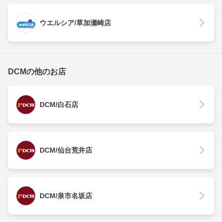
ウエルシア/草加瀬崎店
DCMの他のお店
DCM/白石店
DCM/仙台荒井店
DCM/泉市名坂店