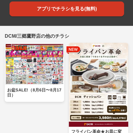
アプリでチラシを見る(無料)
DCM/三郷鷹野店の他のチラシ
お盆SALE!（8月6日〜8月17
日）
フライパン革命★お皿に変