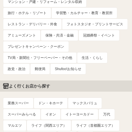
マンション・戸建・リフォーム・レンタル収納
旅行・ホテル・リゾート
学習塾・カルチャー・教育・教習所
レストラン・デリバリー・外食
フォトスタジオ・プリントサービス
アミューズメント
保険・共済・金融
冠婚葬祭・イベント
プレゼントキャンペーン・クーポン
TV局・新聞社・フリーペーパー・その他
生活・くらし
政党・政治
郵便局
Shufoo!お知らせ
よく行くお店から探す
業務スーパー
ドン・キホーテ
マックスバリュ
スーパーみらべる
イオン
イトーヨーカドー
万代
マルエツ
ライフ（関西エリア）
ライフ（首都圏エリア）