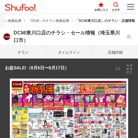
お気に入り
さがす
チラシ検索結果
「DCM」のチラシ検索結果
「DCM/東川口店」のチラシ・店舗情報
DCM/東川口店のチラシ・セール情報（埼玉県川
口市）
チラシ
タイム
ライン
店舗詳細
お盆SALE!（8月6日〜8月17日）
1/2
拡大