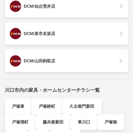
DCM/仙台荒井店
DCM/泉市名坂店
DCM/山田鈎取店
川口市内の家具・ホームセンターチラシ一覧
戸塚東
戸塚鋏町
久左衛門新田
戸塚境町
藤兵衛新田
東川口
戸塚南