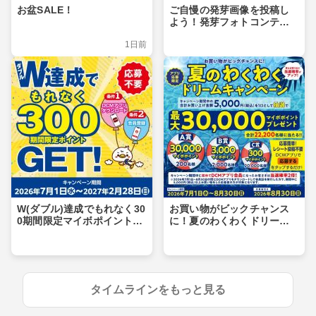
お盆SALE！
ご自慢の発芽画像を投稿し
よう！発芽フォトコンテス
ト
1日前
W(ダブル)達成でもれなく30
お買い物がビックチャンス
0期間限定マイボポイントG
に！夏のわくわくドリーム
ET！
キャンペーン
タイムラインをもっと見る