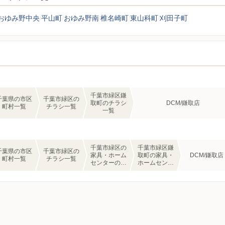
おゆみ野中央
平山町
おゆみ野南
椎名崎町
東山科町
刈田子町
千葉市緑区鎌
千葉県の市区
千葉市緑区の
取町のチラシ
DCM/鎌取店
町村一覧
チラシ一覧
一覧
千葉市緑区の
千葉市緑区鎌
千葉県の市区
千葉市緑区の
家具・ホーム
取町の家具・
DCM/鎌取店
町村一覧
チラシ一覧
センターのチ
ホームセンタ
ラシ一覧
ーのチラシ一
覧