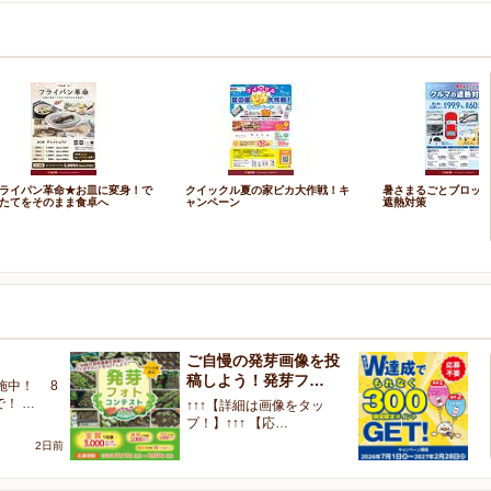
ライパン革命★お皿に変身！で
クイックル夏の家ピカ大作戦！キ
暑さまるごとブロッ
たてをそのまま食卓へ
ャンペーン
遮熱対策
ご自慢の発芽画像を投
W
稿しよう！発芽フ…
く
施中！ 8
で！ …
↑↑↑【詳細は画像をタッ
【
プ！】↑↑↑ 【応…
ャ
2日前