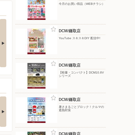
今月のお買い得品（WEBチラシ）
DCM/鎌取店
YouTube スキスキDIY 配信中!
ク！クルマの
YouTube スキスキDIY 配信中!
【DCMアプリ会員さま限定】特別
ポイント付与キャンペーン
DCM/鎌取店
【軽量・コンパクト】DCM10.8V
シリーズ
(ダブル)達成でもれな
お買い物がビックチャ
DCM/鎌取店
300期間限定マ…
ンスに！夏のわく…
暑さまるごとブロック！クルマの
遮熱対策
キャンペーン対象】 ・キ
【アプリ応募限定】 キャン
ンペーン期間中に…
ペーン期間中の合計…
DCM/鎌取店