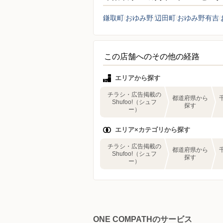
鎌取町
おゆみ野
辺田町
おゆみ野有吉
この店舗へのその他の経路
エリアから探す
チラシ・広告掲載の
都道府県から
Shufoo!（シュフ
探す
ー）
エリア×カテゴリから探す
チラシ・広告掲載の
都道府県から
Shufoo!（シュフ
探す
ー）
ONE COMPATHのサービス