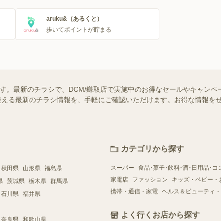
aruku&（あるくと）
歩いてポイントが貯まる
ます。最新のチラシで、DCM/鎌取店で実施中のお得なセールやキャンペ
舗で使える最新のチラシ情報を、手軽にご確認いただけます。お得な情報を
カテゴリから探す
スーパー
食品･菓子･飲料･酒･日用品･コ
秋田県
山形県
福島県
家電店
ファッション
キッズ・ベビー・
県
茨城県
栃木県
群馬県
携帯・通信・家電
ヘルス＆ビューティ・
石川県
福井県
よく行くお店から探す
奈良県
和歌山県