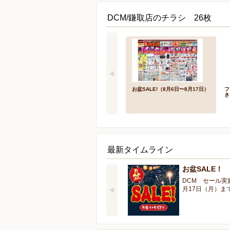
DCM/鎌取店のチラシ 26枚
お盆SALE!（8月6日〜8月17日）
フ
き
最新タイムライン
お盆SALE！
DCM セール実
月17日（月）ま