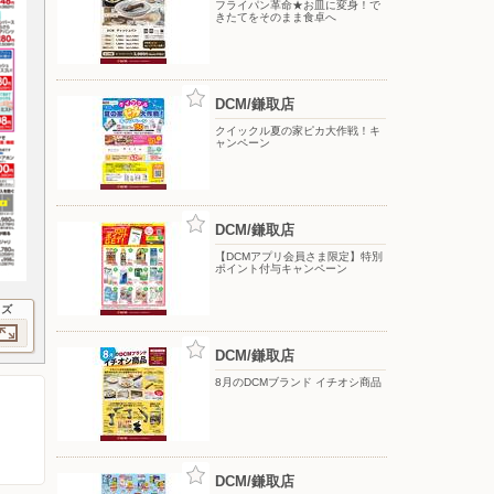
フライパン革命★お皿に変身！で
きたてをそのまま食卓へ
DCM/鎌取店
クイックル夏の家ピカ大作戦！キ
ャンペーン
DCM/鎌取店
【DCMアプリ会員さま限定】特別
ポイント付与キャンペーン
イズ
DCM/鎌取店
8月のDCMブランド イチオシ商品
DCM/鎌取店