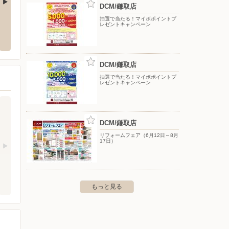
DCM/鎌取店
抽選で当たる！マイボポイントプ
DCM/四街道店
DCM
レゼントキャンペーン
区小深町33
〒284-0044 四街道市和良比字長作274-1
〒263-
DCM/鎌取店
抽選で当たる！マイボポイントプ
レゼントキャンペーン
DCM/鎌取店
リフォームフェア（6月12日～8月
17日）
もっと見る