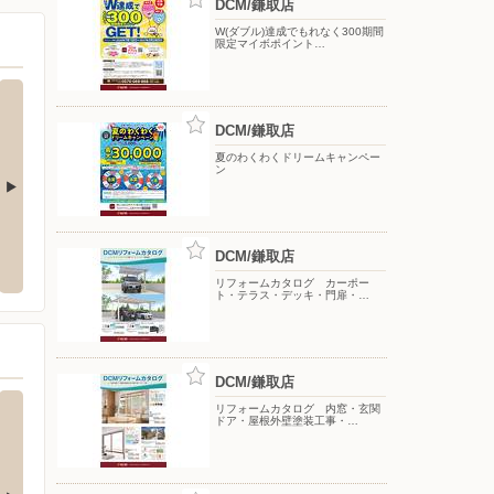
DCM/鎌取店
W(ダブル)達成でもれなく300期間
限定マイボポイント…
DCM/鎌取店
夏のわくわくドリームキャンペー
ン
取
トウズ/千葉土気店
ドラッ
DCM/鎌取店
緑区おゆみ野3-16-1
〒267-0067 千葉県千葉市緑区あすみが丘東5-1-4
〒260-
リフォームカタログ カーポー
ト・テラス・デッキ・門扉・…
DCM/鎌取店
リフォームカタログ 内窓・玄関
ドア・屋根外壁塗装工事・…