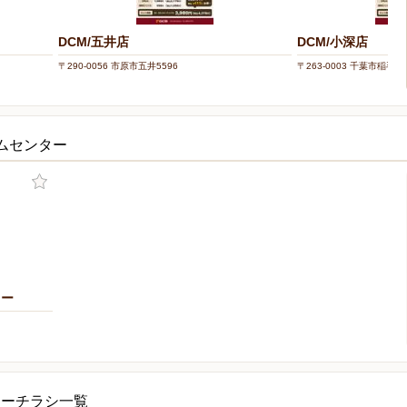
DCM/五井店
DCM/小深店
〒290-0056 市原市五井5596
〒263-0003 千葉市稲毛
ムセンター
ター
ターチラシ一覧