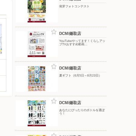
発芽フォトコンテスト
DCM/鎌取店
YouTubeやってます！くらしアッ
プTVおすすめ動画…
DCM/鎌取店
夏ギフト（6月5日～8月23日）
DCM/鎌取店
あなたにぴったりのボトルを選ぼ
う！