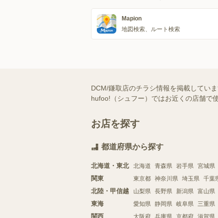
Mapion
地図検索、ルート検索
DCM/鎌取店のチラシ情報を掲載してい
hufoo!（シュフー）ではお近くの店
お店を探す
都道府県から探す
北海道・東北
北海道
青森県
岩手県
宮城県
関東
東京都
神奈川県
埼玉県
千葉
北陸・甲信越
山梨県
長野県
新潟県
富山県
東海
愛知県
静岡県
岐阜県
三重県
関西
大阪府
兵庫県
京都府
滋賀県