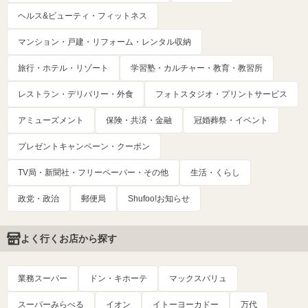
ヘルス&ビューティ・フィットネス
マンション・戸建・リフォーム・レンタル収納
旅行・ホテル・リゾート
学習塾・カルチャー・教育・教習所
レストラン・デリバリー・外食
フォトスタジオ・プリントサービス
アミューズメント
保険・共済・金融
冠婚葬祭・イベント
プレゼントキャンペーン・クーポン
TV局・新聞社・フリーペーパー・その他
生活・くらし
政党・政治
郵便局
Shufoo!お知らせ
よく行くお店から探す
業務スーパー
ドン・キホーテ
マックスバリュ
スーパーみらべる
イオン
イトーヨーカドー
万代