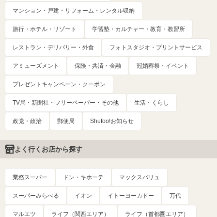
マンション・戸建・リフォーム・レンタル収納
旅行・ホテル・リゾート
学習塾・カルチャー・教育・教習所
レストラン・デリバリー・外食
フォトスタジオ・プリントサービス
アミューズメント
保険・共済・金融
冠婚葬祭・イベント
プレゼントキャンペーン・クーポン
TV局・新聞社・フリーペーパー・その他
生活・くらし
政党・政治
郵便局
Shufoo!お知らせ
よく行くお店から探す
業務スーパー
ドン・キホーテ
マックスバリュ
スーパーみらべる
イオン
イトーヨーカドー
万代
マルエツ
ライフ（関西エリア）
ライフ（首都圏エリア）