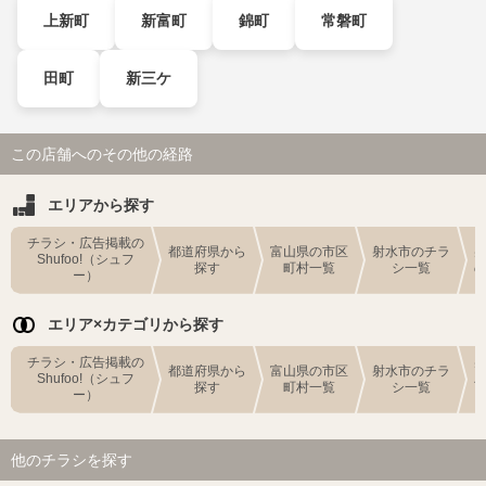
上新町
新富町
錦町
常磐町
田町
新三ケ
この店舗へのその他の経路
エリアから探す
チラシ・広告掲載の
都道府県から
富山県の市区
射水市のチラ
Shufoo!（シュフ
探す
町村一覧
シ一覧
ー）
エリア×カテゴリから探す
チラシ・広告掲載の
都道府県から
富山県の市区
射水市のチラ
Shufoo!（シュフ
探す
町村一覧
シ一覧
ー）
他のチラシを探す