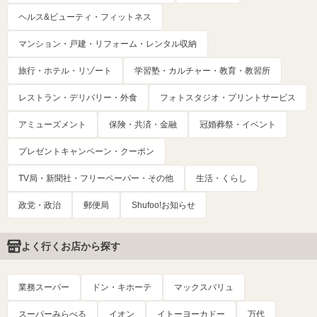
ヘルス&ビューティ・フィットネス
マンション・戸建・リフォーム・レンタル収納
旅行・ホテル・リゾート
学習塾・カルチャー・教育・教習所
レストラン・デリバリー・外食
フォトスタジオ・プリントサービス
アミューズメント
保険・共済・金融
冠婚葬祭・イベント
プレゼントキャンペーン・クーポン
TV局・新聞社・フリーペーパー・その他
生活・くらし
政党・政治
郵便局
Shufoo!お知らせ
よく行くお店から探す
業務スーパー
ドン・キホーテ
マックスバリュ
スーパーみらべる
イオン
イトーヨーカドー
万代