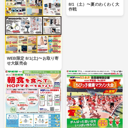
8/1（土）〜夏のわくわく大
作戦
WEB限定 8/1(土)〜お取り寄
せ大販売会