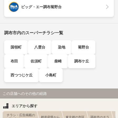
ビッグ・エー調布菊野台
調布市内のスーパーチラシ一覧
国領町
八雲台
染地
菊野台
布田
佐須町
柴崎
調布ケ丘
西つつじケ丘
小島町
この店舗へのその他の経路
エリアから探す
チラシ・広告掲載の
都道府県から
東京都の市区
調布市のチラ