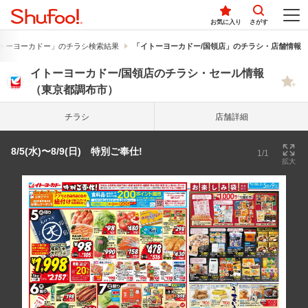
お気に入り
さがす
トーヨーカドー」のチラシ検索結果
「イトーヨーカドー/国領店」のチラシ・店舗情報
イトーヨーカドー/国領店のチラシ・セール情報
（東京都調布市）
チラシ
店舗詳細
8/5(水)〜8/9(日) 特別ご奉仕!
1/1
拡大