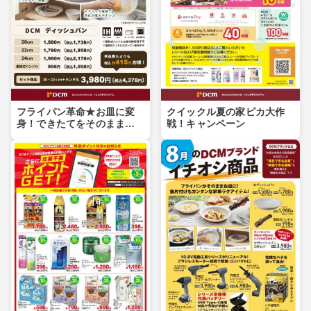
フライパン革命★お皿に変
クイックル夏の家ピカ大作
身！できたてをそのまま食
戦！キャンペーン
卓へ