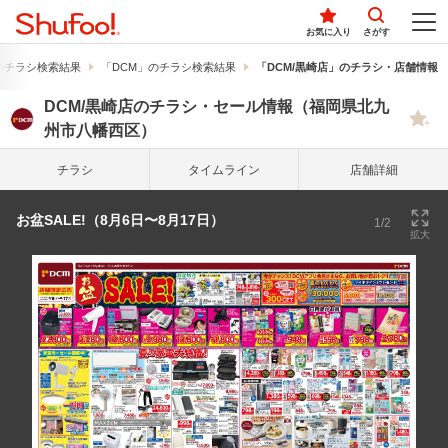
お気に入り
さがす
のチラシ検索結果
「DCM」のチラシ検索結果
「DCM/黒崎店」のチラシ・店舗情報
DCM/黒崎店のチラシ・セール情報（福岡県北九
州市八幡西区）
チラシ
タイム
ライン
店舗詳細
お盆SALE!（8月6日〜8月17日）
1/2
拡大