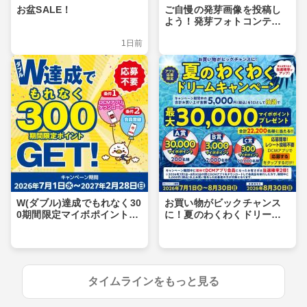
お盆SALE！
ご自慢の発芽画像を投稿し
よう！発芽フォトコンテス
ト
1日前
W(ダブル)達成でもれなく30
お買い物がビックチャンス
0期間限定マイボポイントG
に！夏のわくわくドリーム
ET！
キャンペーン
タイムラインをもっと見る