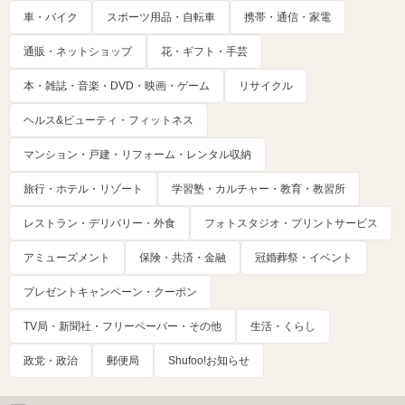
車・バイク
スポーツ用品・自転車
携帯・通信・家電
通販・ネットショップ
花・ギフト・手芸
本・雑誌・音楽・DVD・映画・ゲーム
リサイクル
ヘルス&ビューティ・フィットネス
マンション・戸建・リフォーム・レンタル収納
旅行・ホテル・リゾート
学習塾・カルチャー・教育・教習所
レストラン・デリバリー・外食
フォトスタジオ・プリントサービス
アミューズメント
保険・共済・金融
冠婚葬祭・イベント
プレゼントキャンペーン・クーポン
TV局・新聞社・フリーペーパー・その他
生活・くらし
政党・政治
郵便局
Shufoo!お知らせ