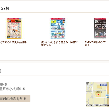
27枚
えて安心！防災用品特集
使いたいときすぐ使える！猛暑対
ReFaで毎日のケア
策グッズ
に！
細
0846
橿原市小槻町515
周辺の地図を見る