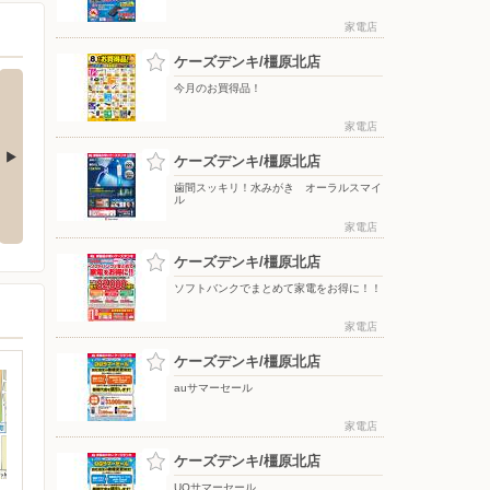
家電店
ケーズデンキ/橿原北店
今月のお買得品！
家電店
ケーズデンキ/橿原北店
歯間スッキリ！水みがき オーラルスマイ
をもっと上質
アーティストの想いに満ちる音。
冷たさ長持ち！トリプルメガアイ
ル
WF-1000X M6
ス
家電店
ケーズデンキ/橿原北店
ソフトバンクでまとめて家電をお得に！！
家電店
ケーズデンキ/橿原北店
auサマーセール
家電店
ケーズデンキ/橿原北店
UQサマーセール