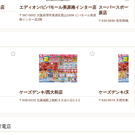
井店
エディオン/ビバモール美原南インター店
スーパースポーツ
原店
〒587-0002 大阪府堺市美原区黒山1008 ビバモール美原
南インター店2階
〒634-0836 奈良県橿原市
モール橿原店WestVillage
ケーズデンキ/西大和店
ケーズデンキ/天理
〒639-0218 北葛城郡上牧町ささゆり台1-1-2
〒632-0074 天理市東井戸
家電店