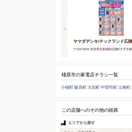
ヤマダデンキ/テックランド広
〒635-0834 奈良県北葛城郡広陵町大字大塚9
橿原市の家電店チラシ一覧
小槻町
飯高町
大垣町
中曽司町
土橋町
この店舗へのその他の経路
エリアから探す