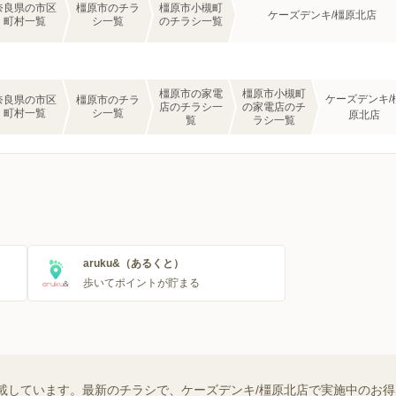
奈良県の市区
橿原市のチラ
橿原市小槻町
ケーズデンキ/橿原北店
町村一覧
シ一覧
のチラシ一覧
橿原市の家電
橿原市小槻町
ケーズデンキ/
奈良県の市区
橿原市のチラ
店のチラシ一
の家電店のチ
町村一覧
シ一覧
原北店
覧
ラシ一覧
aruku&（あるくと）
歩いてポイントが貯まる
載しています。最新のチラシで、ケーズデンキ/橿原北店で実施中のお