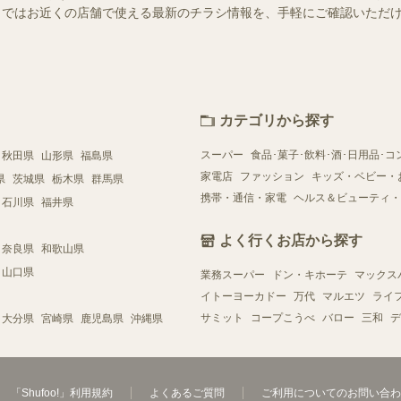
ュフー）ではお近くの店舗で使える最新のチラシ情報を、手軽にご確認いた
カテゴリから探す
スーパー
食品･菓子･飲料･酒･日用品･コ
秋田県
山形県
福島県
家電店
ファッション
キッズ・ベビー・
県
茨城県
栃木県
群馬県
携帯・通信・家電
ヘルス＆ビューティ・
石川県
福井県
よく行くお店から探す
奈良県
和歌山県
山口県
業務スーパー
ドン・キホーテ
マックス
イトーヨーカドー
万代
マルエツ
ライ
サミット
コープこうべ
バロー
三和
デ
大分県
宮崎県
鹿児島県
沖縄県
「Shufoo!」利用規約
よくあるご質問
ご利用についてのお問い合わ