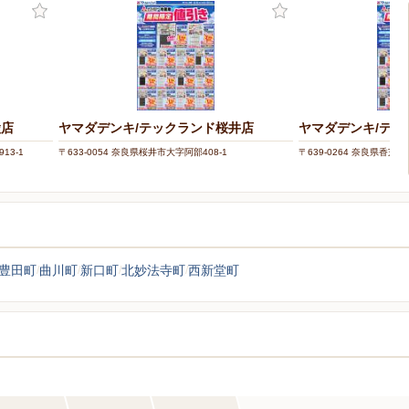
陵店
ヤマダデンキ/テックランド桜井店
ヤマダデンキ/テッ
13-1
〒633-0054 奈良県桜井市大字阿部408-1
〒639-0264 奈良県香芝市
豊田町
曲川町
新口町
北妙法寺町
西新堂町