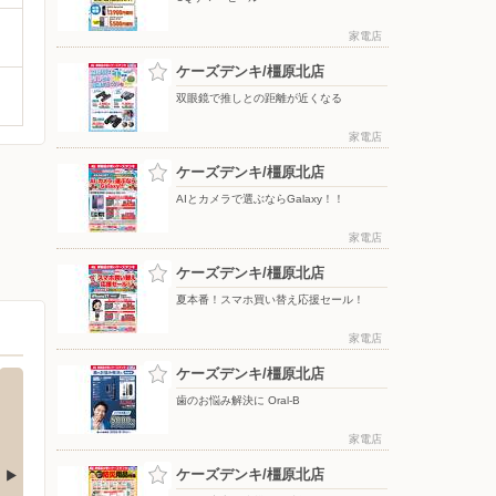
家電店
ケーズデンキ/橿原北店
双眼鏡で推しとの距離が近くなる
家電店
ケーズデンキ/橿原北店
AIとカメラで選ぶならGalaxy！！
家電店
ケーズデンキ/橿原北店
夏本番！スマホ買い替え応援セール！
家電店
ケーズデンキ/橿原北店
歯のお悩み解決に Oral-B
家電店
ケーズデンキ/橿原北店