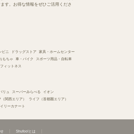
だけます。お得な情報をぜひご活用くださ
ンビニ
ドラッグストア
家具・ホームセンター
おもちゃ
車・バイク
スポーツ用品・自転車
フィットネス
バリュ
スーパーみらべる
イオン
フ（関西エリア）
ライフ（首都圏エリア）
イリーカナート
せ
Shufoo!とは