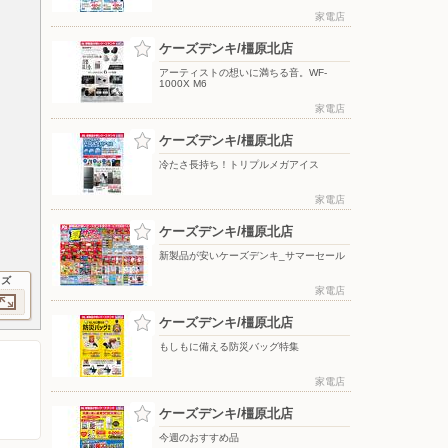
家電店
ケーズデンキ/橿原北店
アーティストの想いに満ちる音。WF-
1000X M6
家電店
ケーズデンキ/橿原北店
冷たさ長持ち！トリプルメガアイス
家電店
ケーズデンキ/橿原北店
新製品が安いケーズデンキ_サマーセール
イズ
家電店
ケーズデンキ/橿原北店
もしもに備える防災バッグ特集
家電店
ケーズデンキ/橿原北店
今週のおすすめ品