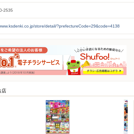
0-2535
/www.ksdenki.co.jp/store/detail/?prefectureCode=29&code=4138
お店