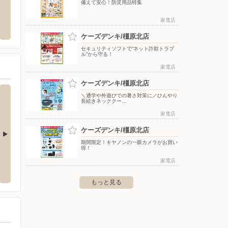
備えて安心！防災用品特集
ゼビオ/イオンモール橿
バースデイ/橿原店
オーク
家電店
〒634-0003 奈良県橿原市常盤町601-1
〒635-0
新堂町189-1 外122筆 イオン
ケーズデンキ/橿原北店
内
セキュリティソフトで“ネット詐欺トラブ
ル”から守る！
家電店
ケーズデンキ/橿原北店
＼通学や外遊びでの暑さ対策に／ひんやり
長続きネッククー…
家電店
ケーズデンキ/橿原北店
期間限定！キヤノンの一眼カメラがお買い
得！
店
ケーズデンキ/御所店
ケーズ
家電店
堂町202
〒639-2272 御所市大字蛇穴353
〒639-
もっと見る