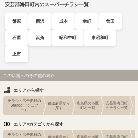
安芸郡海田町内のスーパーチラシ一覧
蟹原
西浜
成本
幸町
曽田
石原
浜角
昭和中町
東昭和町
上市
この店舗へのその他の経路
エリアから探す
チラシ・広告掲載の
都道府県から
広島県の市区
安芸郡海田町
Shufoo!（シュフ
探す
町村一覧
のチラシ一覧
ー）
エリア×カテゴリから探す
チラシ・広告掲載の
都道府県から
広島県の市区
安芸郡海田町