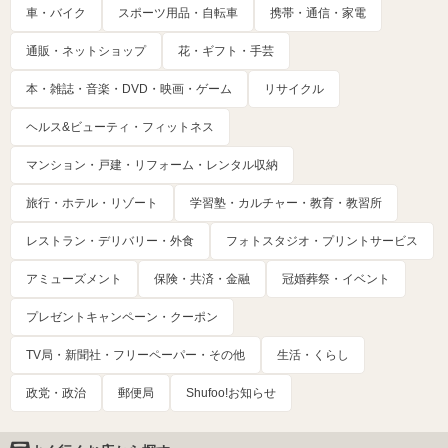
車・バイク
スポーツ用品・自転車
携帯・通信・家電
通販・ネットショップ
花・ギフト・手芸
本・雑誌・音楽・DVD・映画・ゲーム
リサイクル
ヘルス&ビューティ・フィットネス
マンション・戸建・リフォーム・レンタル収納
旅行・ホテル・リゾート
学習塾・カルチャー・教育・教習所
レストラン・デリバリー・外食
フォトスタジオ・プリントサービス
アミューズメント
保険・共済・金融
冠婚葬祭・イベント
プレゼントキャンペーン・クーポン
TV局・新聞社・フリーペーパー・その他
生活・くらし
政党・政治
郵便局
Shufoo!お知らせ