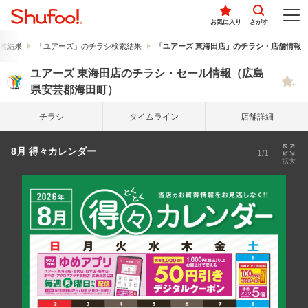
お気に入り
さがす
索結果
「ユアーズ」のチラシ検索結果
「ユアーズ 東海田店」のチラシ・店舗情報
ユアーズ 東海田店のチラシ・セール情報（広島
県安芸郡海田町）
チラシ
タイム
ライン
店舗詳細
8月 得々カレンダー
1/1
拡大