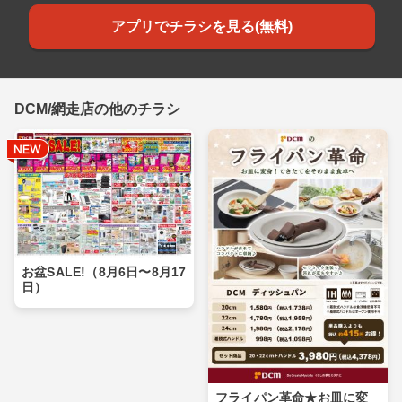
アプリでチラシを見る(無料)
DCM/網走店の他のチラシ
お盆SALE!（8月6日〜8月17
日）
フライパン革命★お皿に変