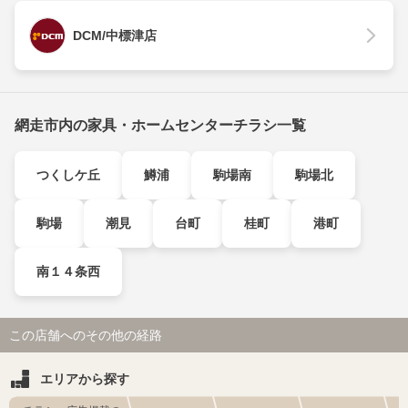
DCM/中標津店
網走市内の家具・ホームセンターチラシ一覧
つくしケ丘
鱒浦
駒場南
駒場北
駒場
潮見
台町
桂町
港町
南１４条西
この店舗へのその他の経路
エリアから探す