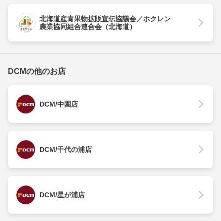
北海道産青果物拡販宣伝協議会／ホクレン
農業協同組合連合会（北海道）
DCMの他のお店
DCM/中園店
DCM/千代の浦店
DCM/星が浦店