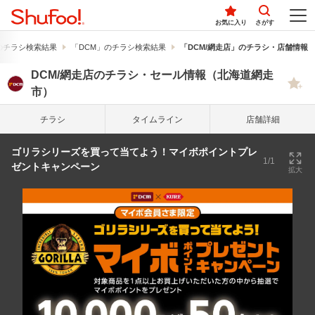
お気に入り
さがす
のチラシ検索結果
「DCM」のチラシ検索結果
「DCM/網走店」のチラシ・店舗情報
DCM/網走店のチラシ・セール情報（北海道網走
市）
チラシ
タイム
ライン
店舗詳細
ゴリラシリーズを買って当てよう！マイボポイントプレ
1/1
ゼントキャンペーン
拡大