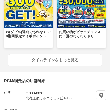
W(ダブル)達成でもれなく30
お買い物がビックチャンス
0期間限定マイボポイントG
に！夏のわくわくドリーム
ET！
キャンペーン
タイムラインをもっと見る
DCM/網走店の店舗詳細
住所
〒093-0034
北海道網走市つくしヶ丘1-1-5