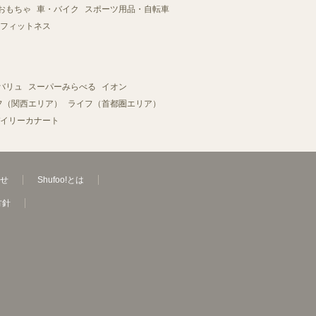
おもちゃ
車・バイク
スポーツ用品・自転車
フィットネス
バリュ
スーパーみらべる
イオン
フ（関西エリア）
ライフ（首都圏エリア）
イリーカナート
せ
Shufoo!とは
方針