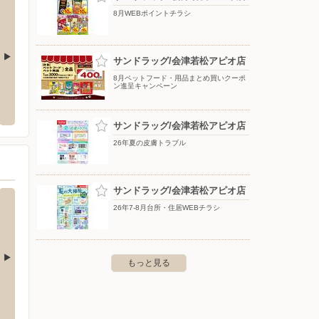
8月WEBポイントチラシ
サンドラッグ/会津若松アピオ店
8月ペットフード・用品まとめ買いクーポ
クランドNew会津若松
クスリのアオキ/城西町店
クスリ
ン進呈キャンペーン
〒965-0864 福島県会津若松市城西町8-12
〒965-
津若松市神指町大字南四合字幕内
サンドラッグ/会津若松アピオ店
26年夏の皮膚トラブル
サンドラッグ/会津若松アピオ店
26年7-8月台所・住居WEBチラシ
もっと見る
ビオ/米沢店
スーパースポーツゼビオ/メガステージ白
スーパ
河店
店
-1