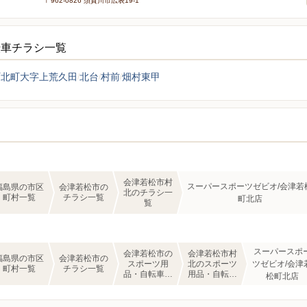
〒962-0826 須賀川市広表19-1
転車チラシ一覧
町北町大字上荒久田
北台
村前
畑村東甲
会津若松市村
スーパースポーツゼビオ/会津若
福島県の市区
会津若松市の
北のチラシ一
町村一覧
チラシ一覧
町北店
覧
スーパースポ
会津若松市の
会津若松市村
福島県の市区
会津若松市の
スポーツ用
北のスポーツ
ツゼビオ/会津
町村一覧
チラシ一覧
品・自転車の
用品・自転車
松町北店
チラシ一覧
のチラシ一覧