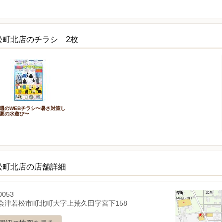
松町北店のチラシ 2枚
週のWEBチラシ〜暑さ対策し
夏の水遊び〜
松町北店の店舗詳細
0053
会津若松市町北町大字上荒久田字宮下158