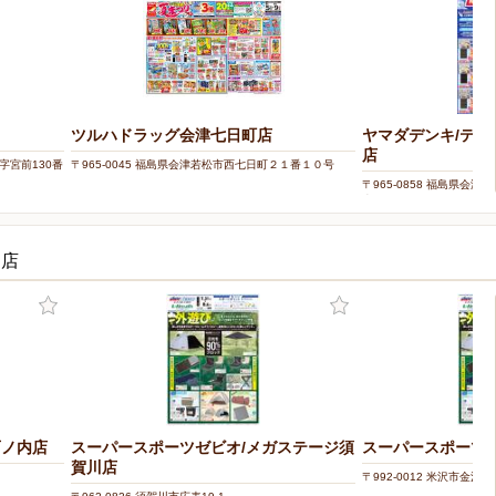
ツルハドラッグ会津七日町店
ヤマダデンキ/テッ
店
字宮前130番
〒965-0045 福島県会津若松市西七日町２１番１０号
〒965-0858 福島県会
南632-1
お店
西ノ内店
スーパースポーツゼビオ/メガステージ須
スーパースポーツゼ
賀川店
〒992-0012 米沢市金池6-7