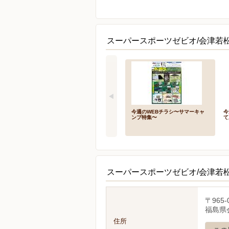
スーパースポーツゼビオ/会津若
今週のWEBチラシ〜サマーキャ
今
ンプ特集〜
て
スーパースポーツゼビオ/会津若
〒965-
福島県
住所