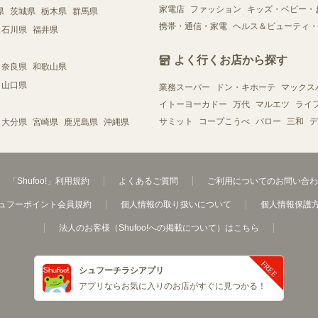
家電店
ファッション
キッズ・ベビー・
県
茨城県
栃木県
群馬県
携帯・通信・家電
ヘルス＆ビューティ・
石川県
福井県
よく行くお店から探す
奈良県
和歌山県
山口県
業務スーパー
ドン・キホーテ
マックス
イトーヨーカドー
万代
マルエツ
ライ
サミット
コープこうべ
バロー
三和
デ
大分県
宮崎県
鹿児島県
沖縄県
「Shufoo!」利用規約
よくあるご質問
ご利用についてのお問い合わ
ュフーポイント会員規約
個人情報の取り扱いについて
個人情報保護
法人のお客様（Shufoo!への掲載について）はこちら
シュフーチラシアプリ
アプリならお気に入りのお店がすぐに見つかる！