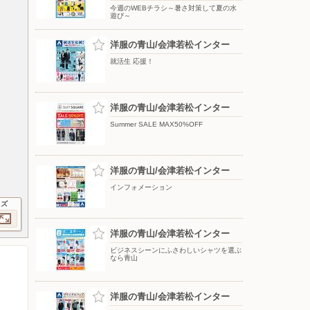
今週のWEBチラシ～暑さ対策して夏の水
遊び～
洋服の青山/会津若松インター
就活生 応援！
洋服の青山/会津若松インター
Summer SALE MAX50%OFF
洋服の青山/会津若松インター
インフォメーション
イズ
洋服の青山/会津若松インター
ビジネスシーンにふさわしいシャツを選ぶ
なら青山
洋服の青山/会津若松インター