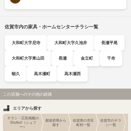
佐賀市内の家具・ホームセンターチラシ一覧
大和町大字尼寺
大和町大字久池井
長瀬平尾
大和町大字東山田
長瀬
金立町
千布
蛎久
高木瀬町
高木瀬西
この店舗へのその他の経路
エリアから探す
チラシ・広告掲載の
都道府県から
佐賀県の市区
佐賀市のチラ
Shufoo!（シュフ
探す
町村一覧
シ一覧
ー）