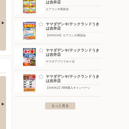
は吉井店
エアコン大商談会
ヤマダデンキ/テックランドうき
は吉井店
ゆめタウン行橋
ゆめタ
【HITACHI】エアコン大商談会
蒲原988-28
〒824-0031 福岡県行橋市西宮市3丁目8-1
〒836-
ヤマダデンキ/テックランドうき
は吉井店
ヤマダアプリでポイ活
ヤマダデンキ/テックランドうき
は吉井店
【SHOKZ】同時購入キャンペーン
もっと見る
店
ホームワイド/阿蘇店
ペット
町大字佐留志字二本松2001
〒869-2224 阿蘇市大字蔵原字向田832-1
〒808-0