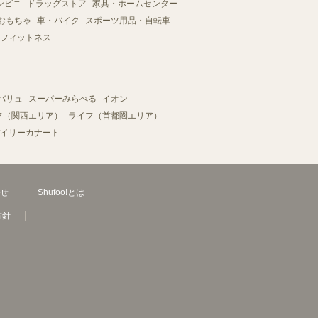
ンビニ
ドラッグストア
家具・ホームセンター
おもちゃ
車・バイク
スポーツ用品・自転車
フィットネス
バリュ
スーパーみらべる
イオン
フ（関西エリア）
ライフ（首都圏エリア）
イリーカナート
せ
Shufoo!とは
方針