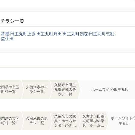
ーチラシ一覧
町常盤
田主丸町上原
田主丸町野田
田主丸町朝森
田主丸町恵利
町益生田
久留米市田主
福岡県の市区
久留米市のチ
丸町豊城のチ
ホームワイド/田主丸店
町村一覧
ラシ一覧
ラシ一覧
久留米市の家
久留米市田主
ホームワイド/
福岡県の市区
久留米市のチ
具・ホームセ
丸町豊城の家
町村一覧
ラシ一覧
主丸店
ンターのチラ
具・ホームセ
シ一覧
ンターのチラ
シ一覧