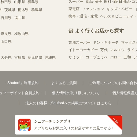
スーパー
食品･菓子･飲料･酒･日用品･コ
秋田県
山形県
福島県
家電店
ファッション
キッズ・ベビー・
県
茨城県
栃木県
群馬県
携帯・通信・家電
ヘルス＆ビューティ・
石川県
福井県
よく行くお店から探す
奈良県
和歌山県
山口県
業務スーパー
ドン・キホーテ
マックス
イトーヨーカドー
万代
マルエツ
ライ
サミット
コープこうべ
バロー
三和
デ
大分県
宮崎県
鹿児島県
沖縄県
「Shufoo!」利用規約
よくあるご質問
ご利用についてのお問い合わ
ュフーポイント会員規約
個人情報の取り扱いについて
個人情報保護
法人のお客様（Shufoo!への掲載について）はこちら
シュフーチラシアプリ
アプリならお気に入りのお店がすぐに見つかる！