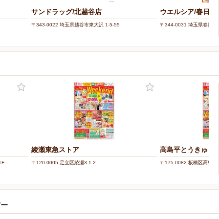
サンドラッグ/北越谷店
ウエルシア/春日部
〒343-0022 埼玉県越谷市東大沢 1-5-55
〒344-0031 埼玉県春日部
綾瀬東急ストア
高島平とうきゅう
1F
〒120-0005 足立区綾瀬3-1-2
〒175-0082 板橋区高島平9
パー