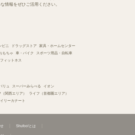
お得な情報をぜひご活用ください。
ンビニ
ドラッグストア
家具・ホームセンター
おもちゃ
車・バイク
スポーツ用品・自転車
フィットネス
バリュ
スーパーみらべる
イオン
フ（関西エリア）
ライフ（首都圏エリア）
イリーカナート
せ
Shufoo!とは