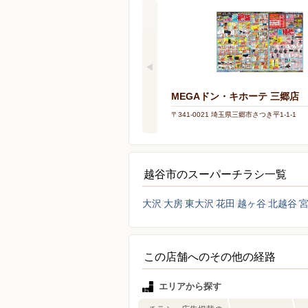
MEGAドン・キホーテ 三郷店
〒341-0021 埼玉県三郷市さつき平1-1-1
越谷市のスーパーチラシ一覧
大沢
大房
東大沢
花田
越ヶ谷
北越谷
この店舗へのその他の経路
エリアから探す