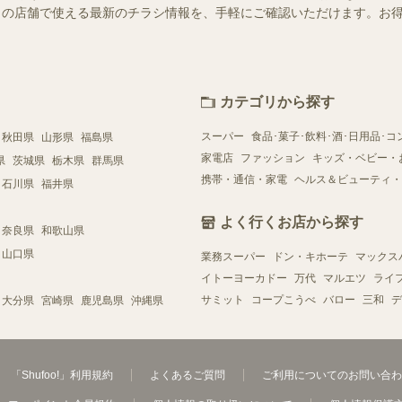
はお近くの店舗で使える最新のチラシ情報を、手軽にご確認いただけます。
カテゴリから探す
スーパー
食品･菓子･飲料･酒･日用品･コ
秋田県
山形県
福島県
家電店
ファッション
キッズ・ベビー・
県
茨城県
栃木県
群馬県
携帯・通信・家電
ヘルス＆ビューティ・
石川県
福井県
よく行くお店から探す
奈良県
和歌山県
山口県
業務スーパー
ドン・キホーテ
マックス
イトーヨーカドー
万代
マルエツ
ライ
サミット
コープこうべ
バロー
三和
デ
大分県
宮崎県
鹿児島県
沖縄県
「Shufoo!」利用規約
よくあるご質問
ご利用についてのお問い合わ