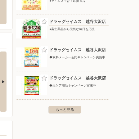
●セイムス子育て応援宣言
一ノ割店
ウエルシア/草加金明店
スーパ
たま新
市一ノ割1-11-20
〒340-0052 埼玉県草加市金明町220-1
ドラッグセイムス 越谷大沢店
〒330-
モールさ
●富士薬品から元気な毎日を応援
ドラッグセイムス 越谷大沢店
◆飲料メーカー合同キャンペーン実施中
ドラッグセイムス 越谷大沢店
◆虫ケア用品キャンペーン実施中
金町とうきゅう
東長崎
-23-1
〒125-0041 葛飾区東金町1-36-1
〒171-0
もっと見る