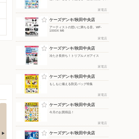
家電店
ケーズデンキ/秋田中央店
アーティストの想いに満ちる音。WF-
1000X M6
家電店
ケーズデンキ/秋田中央店
冷たさ長持ち！トリプルメガアイス
家電店
ケーズデンキ/秋田中央店
もしもに備える防災バッグ特集
家電店
ケーズデンキ/秋田中央店
今月のお買得品！
家電店
ケーズデンキ/秋田中央店