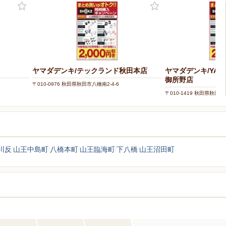
ヤマダデンキ/テックランド秋田本店
ヤマダデンキ/YAMA
御所野店
〒010-0976 秋田県秋田市八橋南2-4-6
〒010-1419 秋田県秋田市
川反
山王中島町
八橋本町
山王臨海町
下八橋
山王沼田町