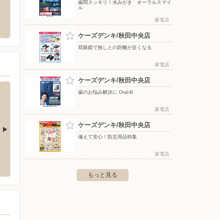
歯間スッキリ！水みがき オーラルスマイ
ル
ペーン事務局（秋田県エ
シュープラザ/秋田川尻店
ツルハ
家電店
〒010-0942 秋田県秋田市川尻大川町12-38
〒010-
ケーズデンキ/秋田中央店
双眼鏡で推しとの距離が近くなる
家電店
ケーズデンキ/秋田中央店
歯のお悩み解決に Oral-B
家電店
ケーズデンキ/秋田中央店
備えて安心！防災用品特集
店
ケーズデンキ/大仙店
ケーズ
家電店
梵天141
〒014-0033 大仙市和合字坪立138
〒016-0
もっと見る