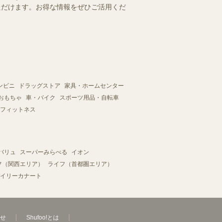
いただけます。お得な情報をぜひご活用くだ
ンビニ
ドラッグストア
家具・ホームセンター
おもちゃ
車・バイク
スポーツ用品・自転車
フィットネス
バリュ
スーパーみらべる
イオン
フ（関西エリア）
ライフ（首都圏エリア）
イリーカナート
せ
Shufoo!とは