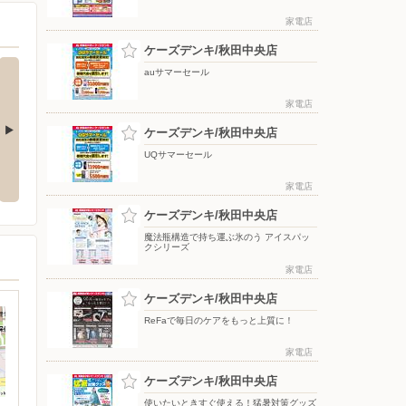
家電店
ケーズデンキ/秋田中央店
auサマーセール
家電店
ケーズデンキ/秋田中央店
UQサマーセール
応援フェア
夏のスマホ＆ネット応援フェア
ドコモフェア開催開催
家電店
ケーズデンキ/秋田中央店
魔法瓶構造で持ち運ぶ氷のう アイスパッ
クシリーズ
家電店
ケーズデンキ/秋田中央店
ReFaで毎日のケアをもっと上質に！
家電店
ケーズデンキ/秋田中央店
使いたいときすぐ使える！猛暑対策グッズ