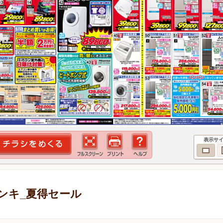
表示サ
ンキ_夏得セール