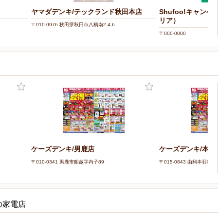
ヤマダデンキ/テックランド秋田本店
Shufoo!キャン
リア）
〒010-0976 秋田県秋田市八橋南2-4-6
〒000-0000
ケーズデンキ/男鹿店
ケーズデンキ/本荘
〒010-0341 男鹿市船越字内子89
〒015-0843 由利本荘市東
の家電店