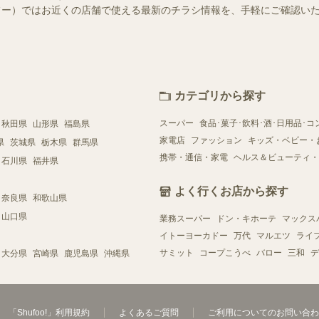
（シュフー）ではお近くの店舗で使える最新のチラシ情報を、手軽にご確認
カテゴリから探す
スーパー
食品･菓子･飲料･酒･日用品･コ
秋田県
山形県
福島県
家電店
ファッション
キッズ・ベビー・
県
茨城県
栃木県
群馬県
携帯・通信・家電
ヘルス＆ビューティ・
石川県
福井県
よく行くお店から探す
奈良県
和歌山県
山口県
業務スーパー
ドン・キホーテ
マックス
イトーヨーカドー
万代
マルエツ
ライ
サミット
コープこうべ
バロー
三和
デ
大分県
宮崎県
鹿児島県
沖縄県
「Shufoo!」利用規約
よくあるご質問
ご利用についてのお問い合わ