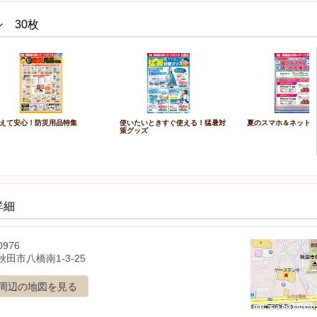
 30枚
えて安心！防災用品特集
使いたいときすぐ使える！猛暑対
夏のスマホ＆ネット
策グッズ
詳細
0976
田市八橋南1-3-25
周辺の地図を見る