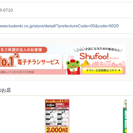
3-0710
/www.ksdenki.co.jp/store/detail/?prefectureCode=05&code=5020
のお店