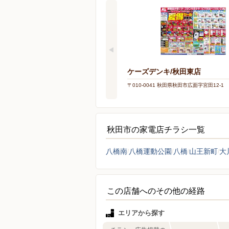
ケーズデンキ/秋田東店
〒010-0041 秋田県秋田市広面字宮田12-1
秋田市の家電店チラシ一覧
八橋南
八橋運動公園
八橋
山王新町
大
この店舗へのその他の経路
エリアから探す