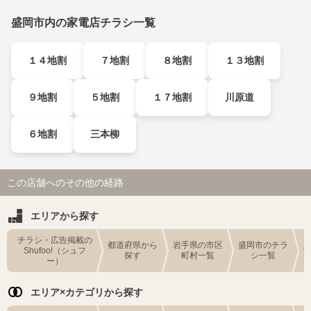
盛岡市内の家電店チラシ一覧
１４地割
７地割
８地割
１３地割
９地割
５地割
１７地割
川原道
６地割
三本柳
この店舗へのその他の経路
エリアから探す
チラシ・広告掲載の
都道府県から
岩手県の市区
盛岡市のチラ
Shufoo!（シュフ
探す
町村一覧
シ一覧
ー）
エリア×カテゴリから探す