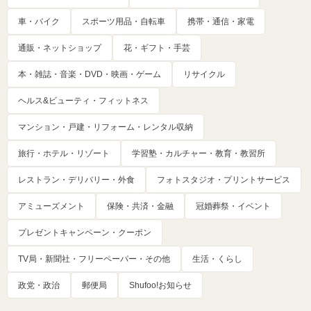
車・バイク
スポーツ用品・自転車
携帯・通信・家電
通販・ネットショップ
花・ギフト・手芸
本・雑誌・音楽・DVD・映画・ゲーム
リサイクル
ヘルス&ビューティ・フィットネス
マンション・戸建・リフォーム・レンタル収納
旅行・ホテル・リゾート
学習塾・カルチャー・教育・教習所
レストラン・デリバリー・外食
フォトスタジオ・プリントサービス
アミューズメント
保険・共済・金融
冠婚葬祭・イベント
プレゼントキャンペーン・クーポン
TV局・新聞社・フリーペーパー・その他
生活・くらし
政党・政治
郵便局
Shufoo!お知らせ