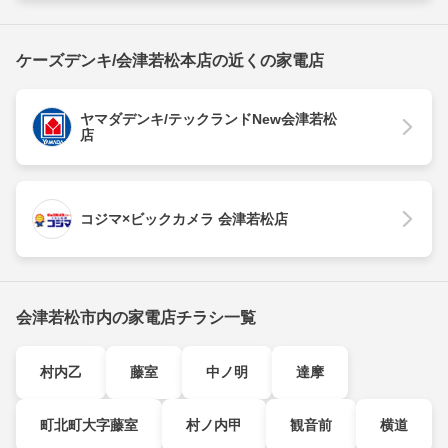
ケーズデンキ/会津若松本店の近くの家電店
ヤマダデンキ/テックランドNew会津若松
店
コジマ×ビックカメラ 会津若松店
会津若松市内の家電店チラシ一覧
村内乙
藤室
中ノ明
達摩
町北町大字藤室
村ノ内甲
観音前
横道