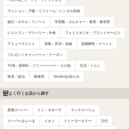
ヘルス&ビューティ・フィットネス
マンション・戸建・リフォーム・レンタル収納
旅行・ホテル・リゾート
学習塾・カルチャー・教育・教習所
レストラン・デリバリー・外食
フォトスタジオ・プリントサービス
アミューズメント
保険・共済・金融
冠婚葬祭・イベント
プレゼントキャンペーン・クーポン
TV局・新聞社・フリーペーパー・その他
生活・くらし
政党・政治
郵便局
Shufoo!お知らせ
よく行くお店から探す
業務スーパー
ドン・キホーテ
マックスバリュ
スーパーみらべる
イオン
イトーヨーカドー
万代