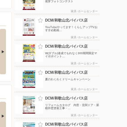
発芽フォトコンテスト
家具･ホームセンター
DCM/和歌山北バイパス店
YouTubeやってます！くらしアップTVお
すすめ動画…
家具･ホームセンター
DCM/和歌山北バイパス店
W(ダブル)達成でもれなく300期間限定マ
イボポイント…
EBチラ
YouTube スキスキDIY 配信中!
【軽量・コンパクト】DCM10.8V
家具･ホームセンター
シリーズ
DCM/和歌山北バイパス店
夏のわくわくドリームキャンペーン
家具･ホームセンター
DCM/和歌山北バイパス店
買い物がビックチャ
【アプリ応募限定】マ
リフォームカタログ 内窓・玄関ドア・屋
根外壁塗装工事・…
スに！夏のわく…
イボポイントプレ…
家具･ホームセンター
アプリ応募限定】 キャン
シャンプー・リンス、ボデ
ーン期間中の合計…
ィケア、オーラルケア…
DCM/和歌山北バイパス店