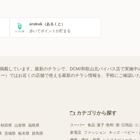
aruku&（あるくと）
歩いてポイントが貯まる
を掲載しています。最新のチラシで、DCM/和歌山北バイパス店で実施
（シュフー）ではお近くの店舗で使える最新のチラシ情報を、手軽にご確認
カテゴリから探す
スーパー
食品･菓子･飲料･酒･日用品･コ
秋田県
山形県
福島県
家電店
ファッション
キッズ・ベビー・
県
茨城県
栃木県
群馬県