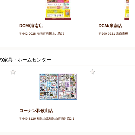
DCM/海南店
DCM/泉南店
〒642-0028 海南市幡川上九條77
〒590-0521 泉南市樽井2-2
くの家具・ホームセンター
コーナン和歌山店
〒640-8126 和歌山県和歌山市南片原2-1