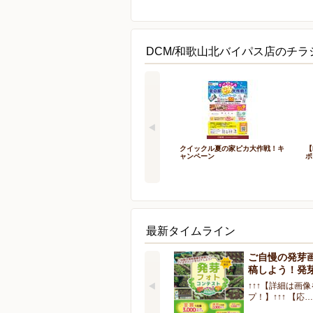
DCM/和歌山北バイパス店のチラ
クイックル夏の家ピカ大作戦！キ
【
ャンペーン
ポ
最新タイムライン
ご自慢の発芽
稿しよう！発
↑↑↑【詳細は画
プ！】↑↑↑ 【応…