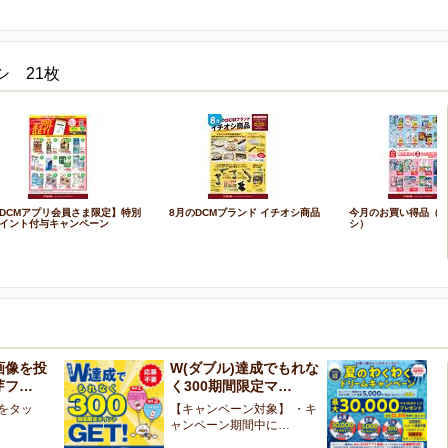
シ 21枚
DCMアプリ会員さま限定】特別
8月のDCMブランド イチオシ商品
今月のお買い得品（W
イント付与キャンペーン
シ）
画像を投
W(ダブル)達成でもれな
お
芽フ…
く300期間限定マ…
ン
像をタッ
【キャンペーン対象】 ・キ
【
ャンペーン期間中に…
ペ