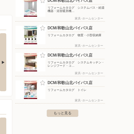
DCM/和歌山北バイパス店
リフォームカタログ システムバス・給湯
機器・浴室暖房機…
家具･ホームセンター
DCM/和歌山北バイパス店
リフォームカタログ 物置・小型収納庫
家具･ホームセンター
DCM/和歌山北バイパス店
リフォームカタログ システムキッチン・
レンジフード・コ…
家具･ホームセンター
ーしまむら/岩出店
ケーズデンキ/和歌山店
タマホ
DCM/和歌山北バイパス店
市川尻218-1
〒640-8319 和歌山県和歌山市手平1-5-2
〒641-
リフォームカタログ トイレ
家具･ホームセンター
もっと見る