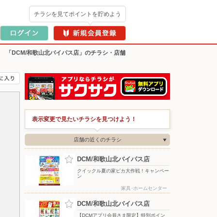
チラシを見てポイントを貯めよう
>
「DCM/和歌山北バイパス店」のチラシ・店舗
表示変更で見たいチラシを見つけよう！
店舗の近くのチラシ
DCM/和歌山北バイパス店
クイックル夏の家ピカ大作戦！キャンペー
ン
家具･ホームセンター
DCM/和歌山北バイパス店
【DCMアプリ会員さま限定】特別ポイン