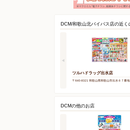
DCM/和歌山北バイパス店の近く
ツルハドラッグ出水店
〒640-8321 和歌山県和歌山市出水６７番地
DCMの他のお店