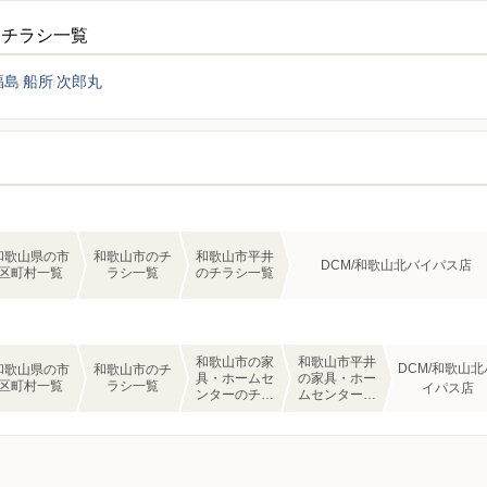
ーチラシ一覧
福島
船所
次郎丸
和歌山県の市
和歌山市のチ
和歌山市平井
DCM/和歌山北バイパス店
区町村一覧
ラシ一覧
のチラシ一覧
和歌山市の家
和歌山市平井
DCM/和歌山北
和歌山県の市
和歌山市のチ
具・ホームセ
の家具・ホー
区町村一覧
ラシ一覧
イパス店
ンターのチラ
ムセンターの
シ一覧
チラシ一覧