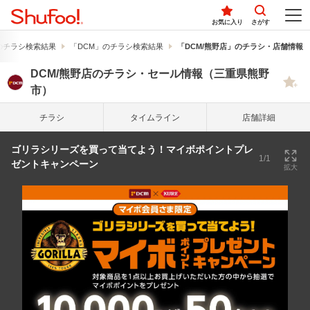
お気に入り
さがす
のチラシ検索結果
「DCM」のチラシ検索結果
「DCM/熊野店」のチラシ・店舗情報
DCM/熊野店のチラシ・セール情報（三重県熊野
市）
チラシ
タイム
ライン
店舗詳細
ゴリラシリーズを買って当てよう！マイボポイントプレ
1/1
ゼントキャンペーン
拡大