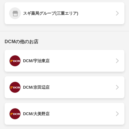
スギ薬局グループ(三重エリア)
DCMの他のお店
DCM/宇治東店
DCM/京田辺店
DCM/大美野店