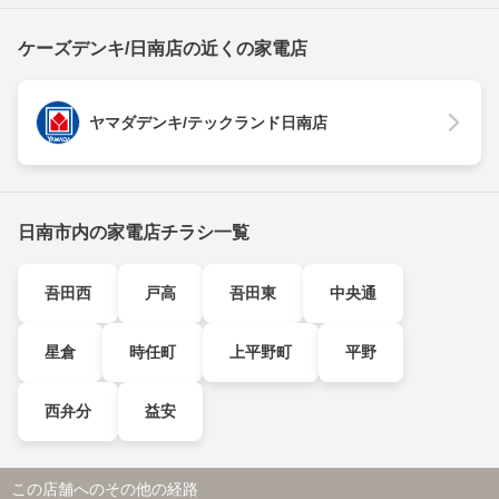
ケーズデンキ/日南店の近くの家電店
ヤマダデンキ/テックランド日南店
日南市内の家電店チラシ一覧
吾田西
戸高
吾田東
中央通
星倉
時任町
上平野町
平野
西弁分
益安
この店舗へのその他の経路