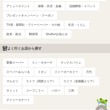
アミューズメント
保険・共済・金融
冠婚葬祭・イベント
プレゼントキャンペーン・クーポン
TV局・新聞社・フリーペーパー・その他
生活・くらし
政党・政治
郵便局
Shufoo!お知らせ
よく行くお店から探す
業務スーパー
ドン・キホーテ
マックスバリュ
スーパーみらべる
イオン
イトーヨーカドー
万代
マルエツ
ライフ（関西エリア）
ライフ（首都圏エリア）
サミット
コープこうべ
バロー
三和
デイリーカナート