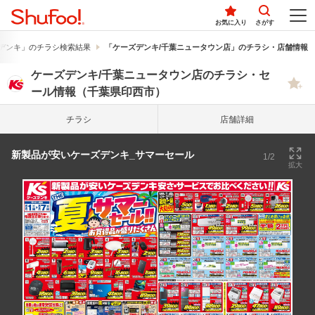
お気に入り
さがす
デンキ」のチラシ検索結果
「ケーズデンキ/千葉ニュータウン店」のチラシ・店舗情報
ケーズデンキ/千葉ニュータウン店のチラシ・セ
ール情報（千葉県印西市）
チラシ
店舗詳細
新製品が安いケーズデンキ_サマーセール
1/2
拡大