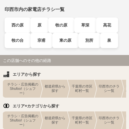
印西市内の家電店チラシ一覧
西の原
原
牧の原
草深
高花
牧の台
宗甫
東の原
別所
泉
この店舗へのその他の経路
エリアから探す
チラシ・広告掲載の
都道府県から
千葉県の市区
印西市のチラ
Shufoo!（シュフ
探す
町村一覧
シ一覧
ー）
エリア×カテゴリから探す
チラシ・広告掲載の
都道府県から
千葉県の市区
印西市のチラ
Shufoo!（シュフ
探す
町村一覧
シ一覧
ー）