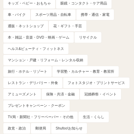
キッズ・ベビー・おもちゃ
眼鏡・コンタクト・ケア用品
車・バイク
スポーツ用品・自転車
携帯・通信・家電
通販・ネットショップ
花・ギフト・手芸
本・雑誌・音楽・DVD・映画・ゲーム
リサイクル
ヘルス&ビューティ・フィットネス
マンション・戸建・リフォーム・レンタル収納
旅行・ホテル・リゾート
学習塾・カルチャー・教育・教習所
レストラン・デリバリー・外食
フォトスタジオ・プリントサービス
アミューズメント
保険・共済・金融
冠婚葬祭・イベント
プレゼントキャンペーン・クーポン
TV局・新聞社・フリーペーパー・その他
生活・くらし
政党・政治
郵便局
Shufoo!お知らせ