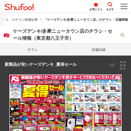
お気に入り
さがす
デンキ」のチラシ検索結果
「ケーズデンキ/多摩ニュータウン店」のチラシ・店舗情報
ケーズデンキ/多摩ニュータウン店のチラシ・セ
ール情報（東京都八王子市）
チラシ
店舗詳細
新製品が安いケーズデンキ_夏得セール
1/2
拡大