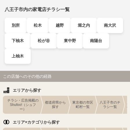
八王子市内の家電店チラシ一覧
別所
松木
越野
堀之内
南大沢
下柚木
松が谷
東中野
南陽台
上柚木
この店舗へのその他の経路
エリアから探す
チラシ・広告掲載の
都道府県から
東京都の市区
八王子市のチ
Shufoo!（シュフ
探す
町村一覧
ラシ一覧
ー）
エリア×カテゴリから探す