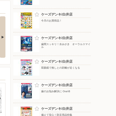
ケーズデンキ/白井店
今月のお買得品！
ケーズデンキ/白井店
歯間スッキリ！水みがき オーラルスマイ
をもっと上質
アーティストの想いに満ちる音。
冷たさ長持ち！トリプルメガアイ
ル
WF-1000X M6
ス
ケーズデンキ/白井店
双眼鏡で推しとの距離が近くなる
ケーズデンキ/白井店
歯のお悩み解決に Oral-B
ケーズデンキ/白井店
備えて安心！防災用品特集