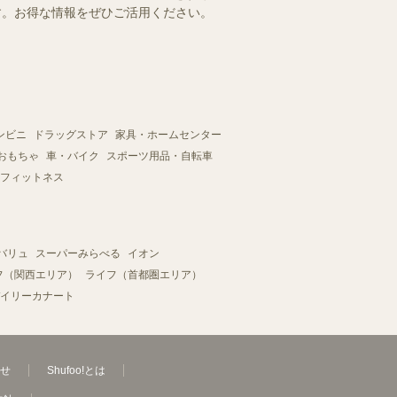
ます。お得な情報をぜひご活用ください。
ンビニ
ドラッグストア
家具・ホームセンター
おもちゃ
車・バイク
スポーツ用品・自転車
フィットネス
バリュ
スーパーみらべる
イオン
フ（関西エリア）
ライフ（首都圏エリア）
イリーカナート
せ
Shufoo!とは