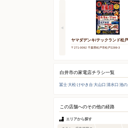
ヤマダデンキ/テックランド松
〒271-0092 千葉県松戸市松戸2289-3
白井市の家電店チラシ一覧
冨士
大松
けやき台
大山口
清水口
池の
この店舗へのその他の経路
エリアから探す