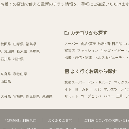
ー）ではお近くの店舗で使える最新のチラシ情報を、手軽にご確認いただけ
カテゴリから探す
スーパー
食品･菓子･飲料･酒･日用品･コ
秋田県
山形県
福島県
家電店
ファッション
キッズ・ベビー・
県
茨城県
栃木県
群馬県
携帯・通信・家電
ヘルス＆ビューティ・
石川県
福井県
よく行くお店から探す
奈良県
和歌山県
山口県
業務スーパー
ドン・キホーテ
マックス
イトーヨーカドー
万代
マルエツ
ライ
サミット
コープこうべ
バロー
三和
デ
大分県
宮崎県
鹿児島県
沖縄県
「Shufoo!」利用規約
よくあるご質問
ご利用についてのお問い合わ