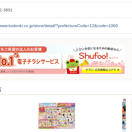
2-3891
/www.ksdenki.co.jp/store/detail/?prefectureCode=12&code=1060
店