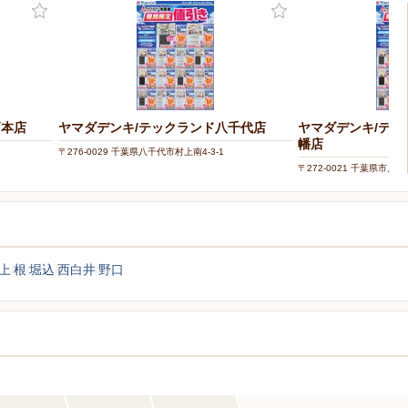
戸本店
ヤマダデンキ/テックランド八千代店
ヤマダデンキ/テッ
幡店
〒276-0029 千葉県八千代市村上南4-3-1
〒272-0021 千葉県市川市八
上
根
堀込
西白井
野口