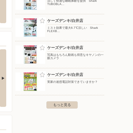
涼しく快適な睡眠体験を提供 Shark
TUBOBLA…
ゼビオ/モラージュ柏店
ブルックス/コーヒー通販（千葉エリア）
ワーク
山台2-3
〒000-0000
〒273-
ケーズデンキ/白井店
ミスト効果で最大6.7℃涼しい Shark
FLEXB…
ケーズデンキ/白井店
写真はもちろん動画も得意なキヤノンの一
眼カメラ
ケーズデンキ/白井店
実家の迷惑電話対策できていますか？
八柱店
ケーズデンキ/南柏店
ケーズ
16-4
〒270-0143 流山市向小金1-272-8
〒270-1
もっと見る