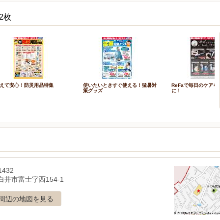
2枚
えて安心！防災用品特集
使いたいときすぐ使える！猛暑対
ReFaで毎日のケア
策グッズ
に！
1432
白井市富士字西154-1
周辺の地図を見る