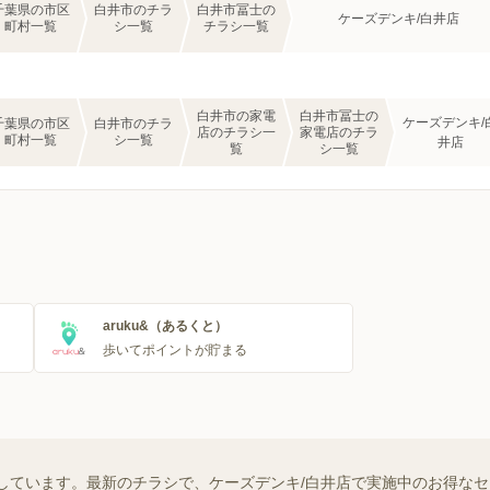
千葉県の市区
白井市のチラ
白井市冨士の
ケーズデンキ/白井店
町村一覧
シ一覧
チラシ一覧
白井市の家電
白井市冨士の
ケーズデンキ/
千葉県の市区
白井市のチラ
店のチラシ一
家電店のチラ
町村一覧
シ一覧
井店
覧
シ一覧
aruku&（あるくと）
歩いてポイントが貯まる
しています。最新のチラシで、ケーズデンキ/白井店で実施中のお得な