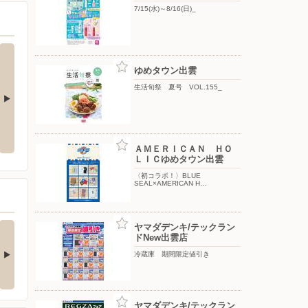
7/15(水)～8/16(日)_
ゆめタウン出雲
生活旬祭 夏号 VOL.155_
夏の贈り物2026_
生活旬祭 夏号 VOL.155_
ＡＭＥＲＩＣＡＮ ＨＯ
ＬＩＣゆめタウン出雲
〈初コラボ！〉BLUE
SEAL×AMERICAN H…
館１階コスタコート
8月の誕生石のご案内で
ヤマダデンキ/テックラン
ドNew出雲店
り閉店のお知ら…
す♪
館１階コスタコートより
本館1F 鶴の石です♪ 【8月
冷蔵庫 期間限定値引き
後のご挨拶です。 …
誕生石】 ☆ペリド…
2日前
6日前
ヤマダデンキ/テックラン