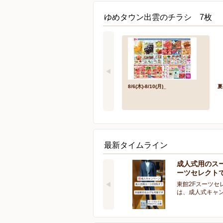
ゆめタウン出雲のチラシ 7枚
8/6(木)-8/10(月)_
夏
最新タイムライン
成人式用のス
ーツセレクト
東館2Fスーツセ
は、成人式キャ