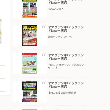
ドNew出雲店
REGZAフェア
ヤマダデンキ/テックラン
ドNew出雲店
電動ソファならヤマダ
ヤマダデンキ/テックラン
ドNew出雲店
『ぽこ あ ポケモン』を始めるな
ら、いま。
ヤマダデンキ/テックラン
ドNew出雲店
【REGZA】話題の新商品