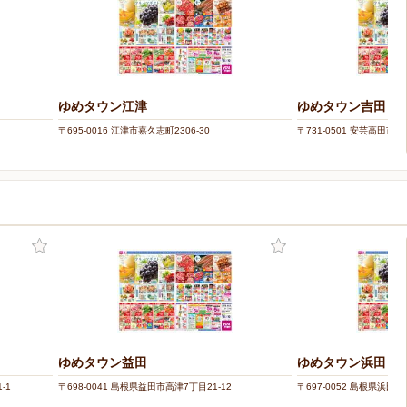
ゆめタウン江津
ゆめタウン吉田
〒695-0016 江津市嘉久志町2306-30
〒731-0501 安芸高田市吉
ー
ゆめタウン益田
ゆめタウン浜田
-1
〒698-0041 島根県益田市高津7丁目21-12
〒697-0052 島根県浜田市