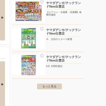
ヤマダデンキ/テックラン
ドNew出雲店
【エアコン・冷蔵庫・洗濯機】衝
撃特価祭
ゆめタウン浜田
ゆめタ
ヤマダデンキ/テックラン
ドNew出雲店
田町吉田594-1
〒697-0052 浜田市港町227-1
〒719-3
今、注目のリユース家電
ヤマダデンキ/テックラン
ドNew出雲店
8月 月間特選品
もっと見る
ゆめタウン江津
マック
港町227-1
〒695-0016 島根県江津市嘉久志町2306-30
〒693-