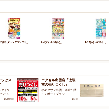
の推しダッツグランプリ_
8/4(火)〜8/31(月)_
7/15(水)〜8/16(日)_
ーツはス
エクセル出雲店「改装
本
で！
前の売りつくし」
よ
レクトで
ゆめタウン出雲 本館１階
本
ンペーン…
インポートブランド…
最
15時間前
1日前