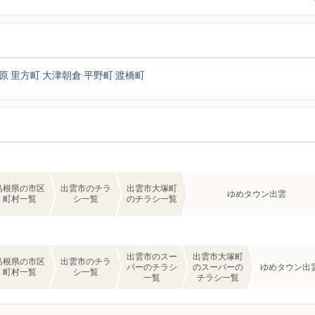
原
里方町
大津朝倉
平野町
渡橋町
島根県の市区
出雲市のチラ
出雲市大塚町
ゆめタウン出雲
町村一覧
シ一覧
のチラシ一覧
出雲市のスー
出雲市大塚町
島根県の市区
出雲市のチラ
パーのチラシ
のスーパーの
ゆめタウン出
町村一覧
シ一覧
一覧
チラシ一覧