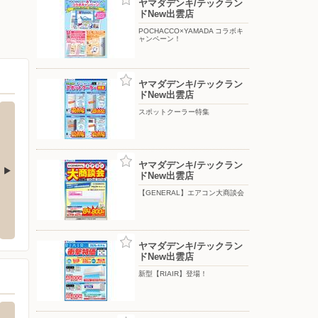
ヤマダデンキ/テックラン
ドNew出雲店
POCHACCO×YAMADA コラボキ
ャンペーン！
ヤマダデンキ/テックラン
ドNew出雲店
スポットクーラー特集
ヤマダデンキ/テックラン
ドNew出雲店
【GENERAL】エアコン大商談会
店
バースデイ/大庭店
ウェル
渡橋町896
〒690-0033 島根県松江市大庭町1803-6
〒699-
ヤマダデンキ/テックラン
ドNew出雲店
新型【RIAIR】登場！