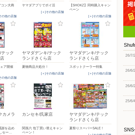
エアコン大商
ヤマダアプリでポイ活
【SHOKZ】同時購入キャン
ペーン
[＋]その他の店舗
]その他の店舗
[＋]その他の店舗
Shu
/テック
ヤマダデンキ/テック
ヤマダデンキ/テック
26/7/
店
ランドさくら店
ランドさくら店
フェア開催
夏物商品大処分！
スポットクーラー特集
26/6/
[＋]その他の店舗
[＋]その他の店舗
]その他の店舗
26/6/
25/6/
クカメラ
カンセキ/氏家店
ヤマダデンキ/テック
ランドさくら店
感謝を込め
関孫六 包丁買い替えキャン
夏祭りスーパーSALE！
SN
しセー…
ペーン！
[＋]その他の店舗