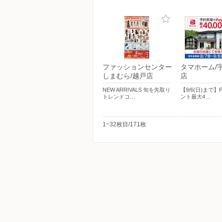
ファッションセンター
タマホーム/
しまむら/越戸店
店
NEW ARRIVALS 旬を先取り
【9/6(日)まで】
トレンドコ…
ント最大4…
1~32枚目/171枚