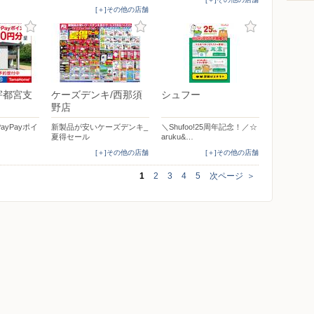
[＋]その他の店舗
宇都宮支
ケーズデンキ/西那須
シュフー
野店
PayPayポイ
新製品が安いケーズデンキ_
＼Shufoo!25周年記念！／☆
夏得セール
aruku&…
[＋]その他の店舗
[＋]その他の店舗
1
2
3
4
5
次ページ
＞