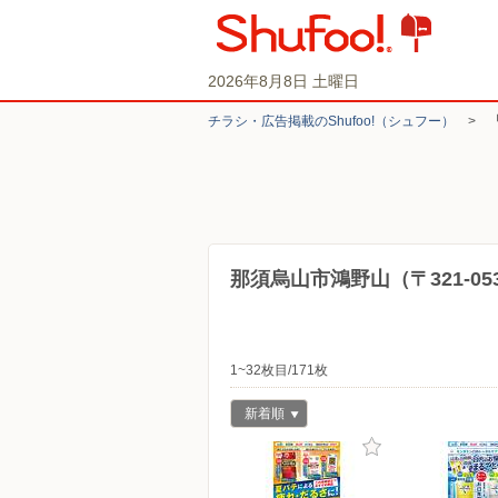
2026年8月8日 土曜日
チラシ・​広告掲載の​Shufoo!​（シュフー）
>
那須烏山市鴻野山（〒321-0
1~32枚目/171枚
新着順