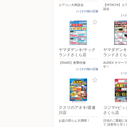
エアコン大商談会
【HITACHI】
談会
[＋]その他の店舗
[＋
ヤマダデンキ/テック
ヤマダデンキ
ランドさくら店
ランドさくら
【RIAIR】衝撃特価
AUREX サマー
中！
[＋]その他の店舗
[＋
クスリのアオキ/喜連
コジマ×ビッ
川店
さくら店
お盆の団らん大満喫！
日頃のご愛顧に
て 決算売り尽く