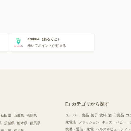
aruku&（あるくと）
歩いてポイントが貯まる
カテゴリから探す
スーパー
食品･菓子･飲料･酒･日用品･コ
秋田県
山形県
福島県
家電店
ファッション
キッズ・ベビー・
県
茨城県
栃木県
群馬県
携帯・通信・家電
ヘルス＆ビューティ・
石川県
福井県