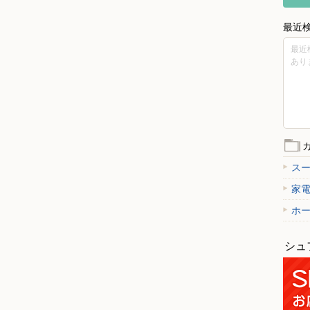
最近
最近
あり
ス
家
ホ
シュ