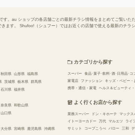
覧です。au ショップの各店舗ごとの最新チラシ情報をまとめてご覧い
きます。 Shufoo!（シュフー）ではお近くの店舗で使える最新のチ
カテゴリから探す
スーパー
食品･菓子･飲料･酒･日用品･コ
秋田県
山形県
福島県
家電店
ファッション
キッズ・ベビー・
県
茨城県
栃木県
群馬県
携帯・通信・家電
ヘルス＆ビューティ・
石川県
福井県
よく行くお店から探す
奈良県
和歌山県
山口県
業務スーパー
ドン・キホーテ
マックス
イトーヨーカドー
万代
マルエツ
ライ
サミット
コープこうべ
バロー
三和
デ
大分県
宮崎県
鹿児島県
沖縄県