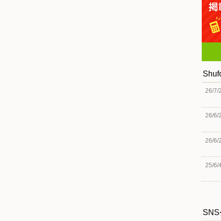
Shu
26/7/
26/6/
26/6/
25/6/
SN