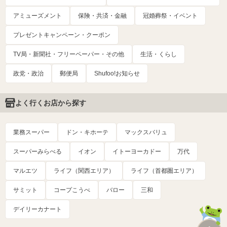
アミューズメント
保険・共済・金融
冠婚葬祭・イベント
プレゼントキャンペーン・クーポン
TV局・新聞社・フリーペーパー・その他
生活・くらし
政党・政治
郵便局
Shufoo!お知らせ
よく行くお店から探す
業務スーパー
ドン・キホーテ
マックスバリュ
スーパーみらべる
イオン
イトーヨーカドー
万代
マルエツ
ライフ（関西エリア）
ライフ（首都圏エリア）
サミット
コープこうべ
バロー
三和
デイリーカナート