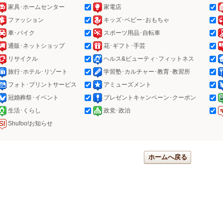
家具･ホームセンター
家電店
ファッション
キッズ･ベビー･おもちゃ
車･バイク
スポーツ用品･自転車
通販･ネットショップ
花･ギフト･手芸
リサイクル
ヘルス&ビューティ･フィットネス
旅行･ホテル･リゾート
学習塾･カルチャー･教育･教習所
フォト･プリントサービス
アミューズメント
冠婚葬祭･イベント
プレゼントキャンペーン･クーポン
生活･くらし
政党･政治
Shufoo!お知らせ
ホームへ戻る