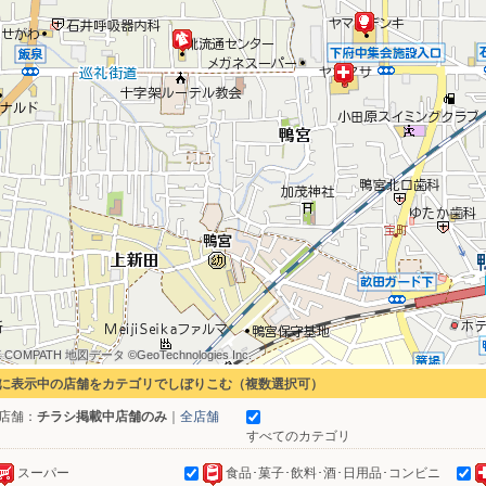
 COMPATH 地図データ ©GeoTechnologies Inc.
 COMPATH 地図データ ©GeoTechnologies Inc.
 COMPATH 地図データ ©GeoTechnologies Inc.
 COMPATH 地図データ ©GeoTechnologies Inc.
 COMPATH 地図データ ©GeoTechnologies Inc.
 COMPATH 地図データ ©GeoTechnologies Inc.
 COMPATH 地図データ ©GeoTechnologies Inc.
 COMPATH 地図データ ©GeoTechnologies Inc.
 COMPATH 地図データ ©GeoTechnologies Inc.
に表示中の店舗をカテゴリでしぼりこむ（複数選択可）
店舗：
チラシ掲載中店舗のみ
｜
全店舗
すべてのカテゴリ
スーパー
食品･菓子･飲料･酒･日用品･コンビニ