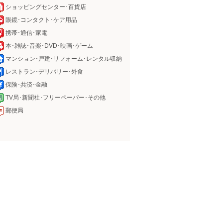
ショッピングセンター･百貨店
眼鏡･コンタクト･ケア用品
携帯･通信･家電
本･雑誌･音楽･DVD･映画･ゲーム
マンション･戸建･リフォーム･レンタル収納
レストラン･デリバリー･外食
保険･共済･金融
TV局･新聞社･フリーペーパー･その他
郵便局