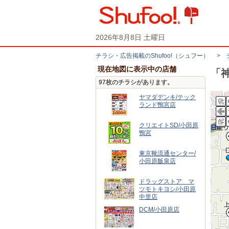
2026年8月8日 土曜日
チラシ・​広告掲載の​Shufoo!​（シュフー）
>
現在地図に表示中の店舗
「
97枚のチラシがあります。
ヤマダデンキ/テック
ランド鴨宮店
クリエイトSD/小田原
鴨宮
東京靴流通センター/
小田原飯泉店
ドラッグストア マ
ツモトキヨシ/小田原
中里店
DCM/小田原店