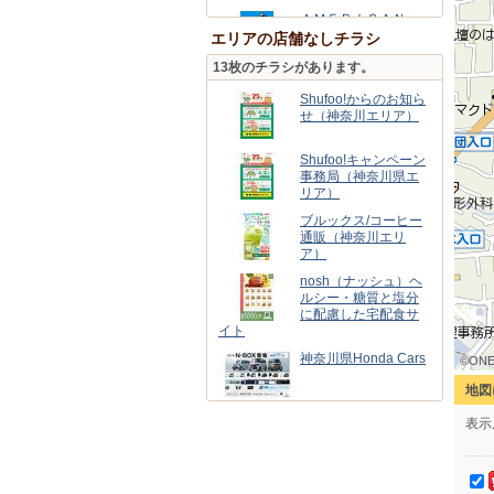
ＡＭＥＲＩＣＡＮ
ＨＯＬＩＣ小田原ダ
エリアの店舗なしチラシ
イナシティ
13枚のチラシがあります。
買取大吉/ダイナシテ
ィ小田原店
Shufoo!からのお知ら
せ（神奈川エリア）
ハックドラッグ/ダイ
ナシティ店
Shufoo!キャンペーン
事務局（神奈川県エ
リア）
ワークマンColorsダ
イナシティ小田原店
ブルックス/コーヒー
通販（神奈川エリ
ア）
バースデイ/小田原ダ
イナシティ店
nosh（ナッシュ）ヘ
ルシー・糖質と塩分
に配慮した宅配食サ
イト
神奈川県Honda Cars
©ONE
©ONE
©ONE
©ONE
©ONE
©ONE
©ONE
©ONE
©ONE
地図
スギ薬局グループ
表示
スギ薬局グループ(神