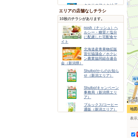
クスリのアオキ/小千
谷店
エリアの店舗なしチラシ
10枚のチラシがあります。
ワークマンプラス小
千谷店
nosh（ナッシュ）ヘ
ルシー・糖質と塩分
に配慮した宅配食サ
洋服の青山/小千谷
イト
北海道産青果物拡販
宣伝協議会／ホクレ
ン農業協同組合連合
会（新潟県）
Shufoo!からのお知ら
せ（新潟エリア）
Shufoo!キャンペーン
事務局（新潟県エリ
ア）
©ONE
©ONE
©ONE
©ONE
©ONE
©ONE
©ONE
©ONE
©ONE
ブルックス/コーヒー
地図
通販（新潟エリア）
表示
スギ薬局グループ