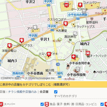
 COMPATH 地図データ ©GeoTechnologies Inc.
 COMPATH 地図データ ©GeoTechnologies Inc.
 COMPATH 地図データ ©GeoTechnologies Inc.
 COMPATH 地図データ ©GeoTechnologies Inc.
 COMPATH 地図データ ©GeoTechnologies Inc.
 COMPATH 地図データ ©GeoTechnologies Inc.
 COMPATH 地図データ ©GeoTechnologies Inc.
 COMPATH 地図データ ©GeoTechnologies Inc.
 COMPATH 地図データ ©GeoTechnologies Inc.
に表示中の店舗をカテゴリでしぼりこむ（複数選択可）
店舗：
チラシ掲載中店舗のみ
｜
全店舗
すべてのカテゴリ
スーパー
食品･菓子･飲料･酒･日用品･コンビニ