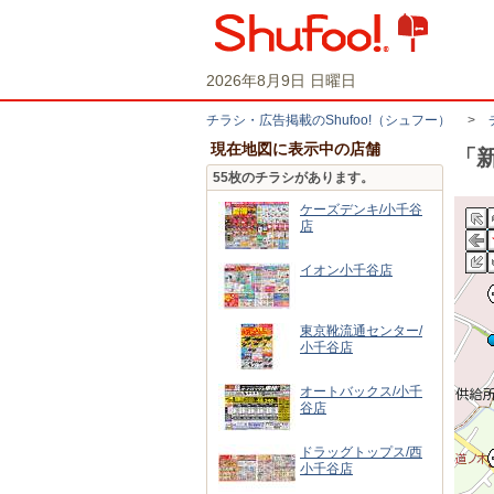
2026年8月9日 日曜日
チラシ・​広告掲載の​Shufoo!​（シュフー）
>
現在地図に表示中の店舗
「
55枚のチラシがあります。
ケーズデンキ/小千谷
店
イオン小千谷店
東京靴流通センター/
小千谷店
オートバックス/小千
谷店
ドラッグトップス/西
小千谷店