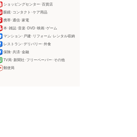
ショッピングセンター･百貨店
眼鏡･コンタクト･ケア用品
携帯･通信･家電
本･雑誌･音楽･DVD･映画･ゲーム
マンション･戸建･リフォーム･レンタル収納
レストラン･デリバリー･外食
保険･共済･金融
TV局･新聞社･フリーペーパー･その他
郵便局