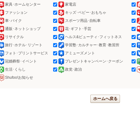
家具･ホームセンター
家電店
ファッション
キッズ･ベビー･おもちゃ
車･バイク
スポーツ用品･自転車
通販･ネットショップ
花･ギフト･手芸
リサイクル
ヘルス&ビューティ･フィットネス
旅行･ホテル･リゾート
学習塾･カルチャー･教育･教習所
フォト･プリントサービス
アミューズメント
冠婚葬祭･イベント
プレゼントキャンペーン･クーポン
生活･くらし
政党･政治
Shufoo!お知らせ
ホームへ戻る