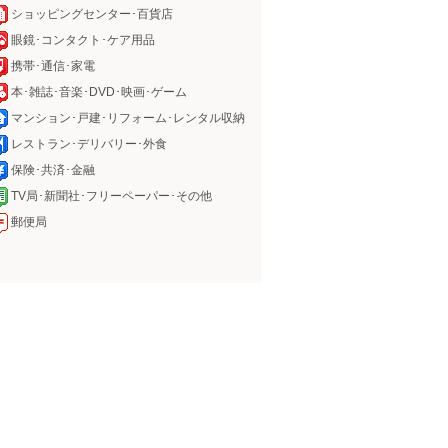
ショッピングセンター･百貨店
眼鏡･コンタクト･ケア用品
携帯･通信･家電
本･雑誌･音楽･DVD･映画･ゲーム
マンション･戸建･リフォーム･レンタル収納
レストラン･デリバリー･外食
保険･共済･金融
TV局･新聞社･フリーペーパー･その他
郵便局