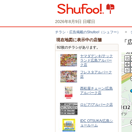
2026年8月9日 日曜日
チラシ・​広告掲載の​Shufoo!​（シュフー）
>
現在地図に表示中の店舗
「
92枚のチラシがあります。
ヤマダデンキ/テック
ランド広島アルパー
ク店
フレスタアルパーク
店
西松屋チェーン/広島
アルパーク店
ロピア/アルパーク店
IDC OTSUKA/広島シ
ョールーム