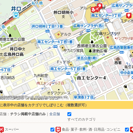
 COMPATH 地図データ ©GeoTechnologies Inc.
 COMPATH 地図データ ©GeoTechnologies Inc.
 COMPATH 地図データ ©GeoTechnologies Inc.
 COMPATH 地図データ ©GeoTechnologies Inc.
 COMPATH 地図データ ©GeoTechnologies Inc.
 COMPATH 地図データ ©GeoTechnologies Inc.
 COMPATH 地図データ ©GeoTechnologies Inc.
 COMPATH 地図データ ©GeoTechnologies Inc.
 COMPATH 地図データ ©GeoTechnologies Inc.
に表示中の店舗をカテゴリでしぼりこむ（複数選択可）
店舗：
チラシ掲載中店舗のみ
｜
全店舗
すべてのカテゴリ
スーパー
食品･菓子･飲料･酒･日用品･コンビニ