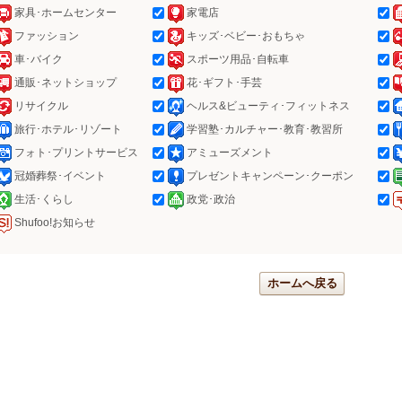
家具･ホームセンター
家電店
ファッション
キッズ･ベビー･おもちゃ
車･バイク
スポーツ用品･自転車
通販･ネットショップ
花･ギフト･手芸
リサイクル
ヘルス&ビューティ･フィットネス
旅行･ホテル･リゾート
学習塾･カルチャー･教育･教習所
フォト･プリントサービス
アミューズメント
冠婚葬祭･イベント
プレゼントキャンペーン･クーポン
生活･くらし
政党･政治
Shufoo!お知らせ
ホームへ戻る