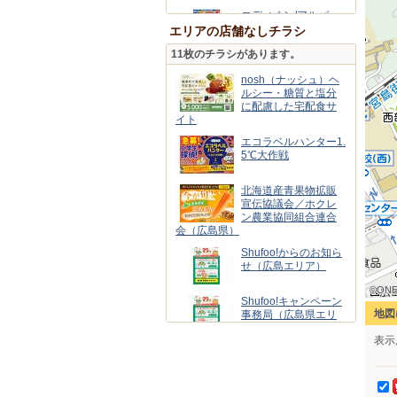
エディオン/アルパー
ク南店
エリアの店舗なしチラシ
11枚のチラシがあります。
スーパースポーツゼ
ビオ/広島アルパーク
nosh（ナッシュ）ヘ
店
ルシー・糖質と塩分
に配慮した宅配食サ
ウォンツ 井口明神店
イト
エコラベルハンター1.
5℃大作戦
タマホーム/広島支店
北海道産青果物拡販
宣伝協議会／ホクレ
マックスバリュエク
ン農業協同組合連合
スプレス草津南店
会（広島県）
Shufoo!からのお知ら
せ（広島エリア）
©ONE
©ONE
©ONE
©ONE
©ONE
©ONE
©ONE
©ONE
©ONE
Shufoo!キャンペーン
地図
事務局（広島県エリ
ア）
表示
ブルックス/コーヒー
通販（広島エリア）