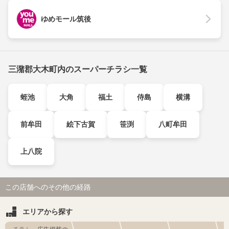
ゆめモール筑後
三潴郡大木町内のスーパーチラシ一覧
蛭池
大角
福土
侍島
横溝
前牟田
絵下古賀
笹渕
八町牟田
上八院
この店舗へのその他の経路
エリアから探す