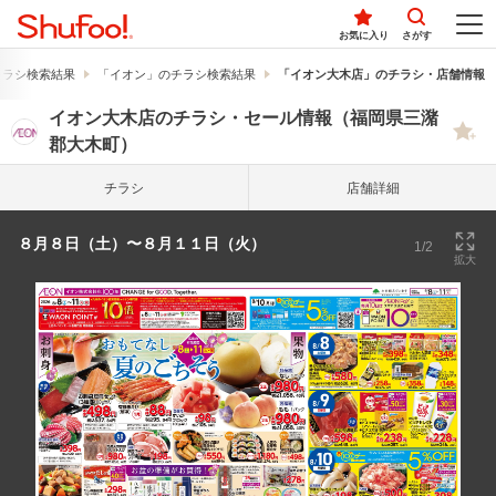
お気に入り
さがす
チラシ検索結果
「イオン」のチラシ検索結果
「イオン大木店」のチラシ・店舗情報
イオン大木店のチラシ・セール情報（福岡県三潴
郡大木町）
チラシ
店舗詳細
８月８日（土）〜８月１１日（火）
1/2
拡大