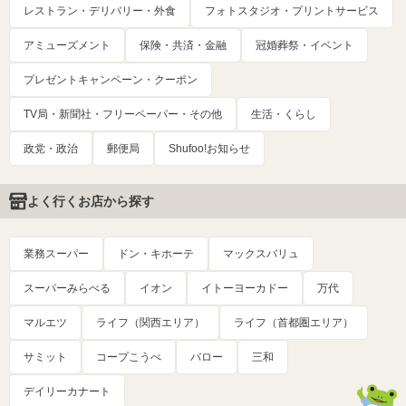
レストラン・デリバリー・外食
フォトスタジオ・プリントサービス
アミューズメント
保険・共済・金融
冠婚葬祭・イベント
プレゼントキャンペーン・クーポン
TV局・新聞社・フリーペーパー・その他
生活・くらし
政党・政治
郵便局
Shufoo!お知らせ
よく行くお店から探す
業務スーパー
ドン・キホーテ
マックスバリュ
スーパーみらべる
イオン
イトーヨーカドー
万代
マルエツ
ライフ（関西エリア）
ライフ（首都圏エリア）
サミット
コープこうべ
バロー
三和
デイリーカナート