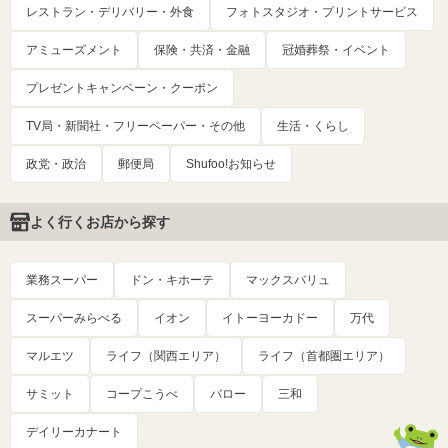
レストラン・デリバリー・外食
フォトスタジオ・プリントサービス
アミューズメント
保険・共済・金融
冠婚葬祭・イベント
プレゼントキャンペーン・クーポン
TV局・新聞社・フリーペーパー・その他
生活・くらし
政党・政治
郵便局
Shufoo!お知らせ
よく行くお店から探す
業務スーパー
ドン・キホーテ
マックスバリュ
スーパーみらべる
イオン
イトーヨーカドー
万代
マルエツ
ライフ（関西エリア）
ライフ（首都圏エリア）
サミット
コープこうべ
バロー
三和
デイリーカナート