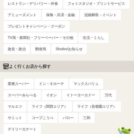
レストラン・デリバリー・外食
フォトスタジオ・プリントサービス
アミューズメント
保険・共済・金融
冠婚葬祭・イベント
プレゼントキャンペーン・クーポン
TV局・新聞社・フリーペーパー・その他
生活・くらし
政党・政治
郵便局
Shufoo!お知らせ
よく行くお店から探す
業務スーパー
ドン・キホーテ
マックスバリュ
スーパーみらべる
イオン
イトーヨーカドー
万代
マルエツ
ライフ（関西エリア）
ライフ（首都圏エリア）
サミット
コープこうべ
バロー
三和
デイリーカナート