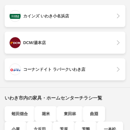
カインズ いわき小名浜店
DCM/湯本店
コーナンドイト ラパークいわき店
いわき市内の家具・ホームセンターチラシ一覧
蛭田畑合
堀米
東田林
曲淵
小屋
六反田
芳原
芳際
一本松