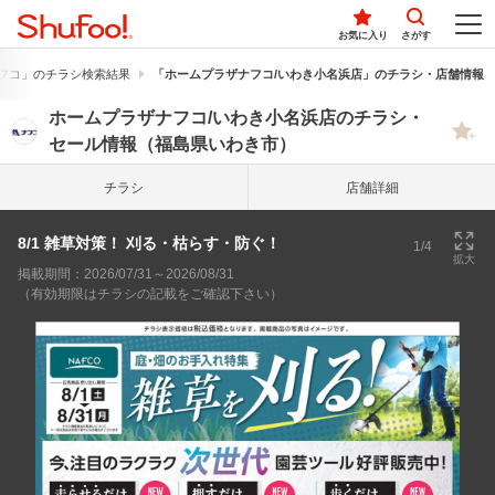
お気に入り
さがす
フコ」のチラシ検索結果
「ホームプラザナフコ/いわき小名浜店」のチラシ・店舗情報
ホームプラザナフコ/いわき小名浜店のチラシ・
セール情報（福島県いわき市）
チラシ
店舗詳細
8/1 雑草対策！ 刈る・枯らす・防ぐ！
1/4
拡大
掲載期間：2026/07/31～2026/08/31
（有効期限はチラシの記載をご確認下さい）