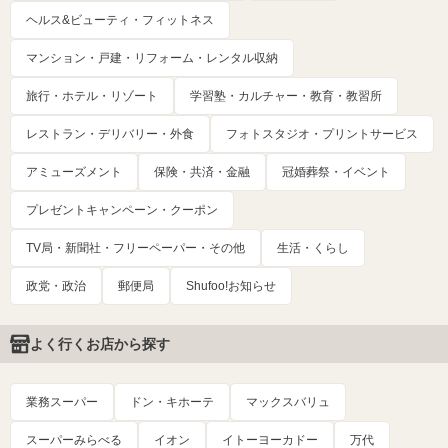
ヘルス&ビューティ・フィットネス
マンション・戸建・リフォーム・レンタル収納
旅行・ホテル・リゾート
学習塾・カルチャー・教育・教習所
レストラン・デリバリー・外食
フォトスタジオ・プリントサービス
アミューズメント
保険・共済・金融
冠婚葬祭・イベント
プレゼントキャンペーン・クーポン
TV局・新聞社・フリーペーパー・その他
生活・くらし
政党・政治
郵便局
Shufoo!お知らせ
よく行くお店から探す
業務スーパー
ドン・キホーテ
マックスバリュ
スーパーみらべる
イオン
イトーヨーカドー
万代